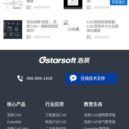
捷键
用！
获取报价
2025-06-10
2024-11-06
告别肉眼“找茬”，浩
CAD高效绘图秘籍：
辰CAD一键解锁图纸
CAD常用命令大全图
差异！
表珍藏版
2025-04-16
2025-03-07
400-800-1418
在线技术支持
核心产品
行业应用
教育生态
浩辰CAD
工程建设CAD
浩辰CAD建筑教育版
GstarBIM
制造行业CAD
浩辰CAD电气教育版