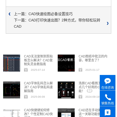
上一篇：CAD快速绘图必备设置技巧
下一篇：CAD打印快速出图？2种方式，带你轻松玩转
CAD
CAD无法复制到剪贴
CAD图纸中批注的内
板怎么解决？CAD复
容，哪里去了？
制失灵自救指南
2025-07-14
2025-01-17
CAD字体乱码怎么解
浩辰CAD看图王 | 盘
决？CAD字体乱码速
点几个好用的小功
在线咨询
解指南
能！（二）
2025-06-09
2024-09-19
销售热线
CAD快捷键如何修
CAD还在手动更新？
改？个性定制CAD快
这一关联功能很好