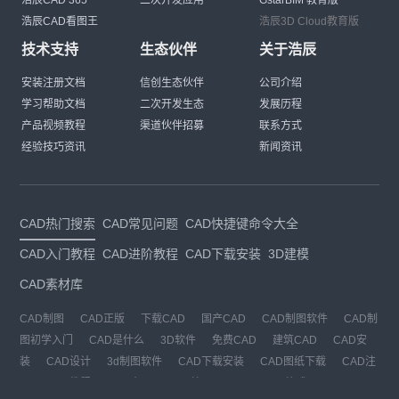
浩辰CAD 365
二次开发应用
GstarBIM 教育版
浩辰CAD看图王
浩辰3D Cloud教育版
技术支持
生态伙伴
关于浩辰
安装注册文档
信创生态伙伴
公司介绍
学习帮助文档
二次开发生态
发展历程
产品视频教程
渠道伙伴招募
联系方式
经验技巧资讯
新闻资讯
CAD热门搜索
CAD常见问题
CAD快捷键命令大全
CAD入门教程
CAD进阶教程
CAD下载安装
3D建模
CAD素材库
CAD制图
CAD正版
下载CAD
国产CAD
CAD制图软件
CAD制
图初学入门
CAD是什么
3D软件
免费CAD
建筑CAD
CAD安
装
CAD设计
3d制图软件
CAD下载安装
CAD图纸下载
CAD注
册
CAD教程
CAD官网
CAD绘图
dwg
dwg格式