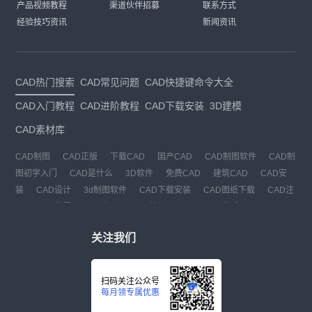
产品视频教程
渠道伙伴招募
联系方式
经验技巧资讯
新闻资讯
CAD热门搜索
CAD常见问题
CAD快捷键命令大全
CAD入门教程
CAD进阶教程
CAD下载安装
3D建模
CAD素材库
CAD制图
CAD正版
下载CAD
国产CAD
CAD制图软件
CAD制
图初学入门
CAD是什么
3D软件
免费CAD
建筑CAD
CAD安
装
CAD设计
3d制图软件
CAD下载安装
CAD图纸下载
CAD注
册
CAD教程
CAD官网
CAD绘图
dwg
dwg格式
关注我们
扫码关注公众号
每月领专属优惠