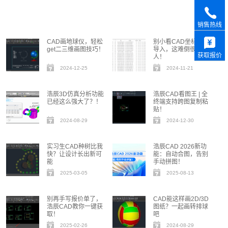
销售热线
CAD画地球仪，轻松
别小看CAD坐标批量
get二三维画图技巧！
导入，这难倒很多
获取报价
人！
2024-12-25
2024-11-21
浩辰3D仿真分析功能
浩辰CAD看图王 | 全
已经这么强大了？！
终端支持跨图复制粘
贴！
2024-08-29
2024-12-30
实习生CAD种树比我
浩辰CAD 2026新功
快？让设计长出新可
能：自动合图，告别
能
手动拼图！
2025-03-05
2025-08-13
别再手写报价单了，
CAD能这样画2D/3D
浩辰CAD教你一键获
图纸？一起画转排球
取！
吧
2025-02-26
2024-08-29