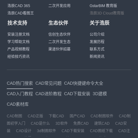
浩辰CAD 365
二次开发应用
GstarBIM 教育版
浩辰CAD看图王
浩辰3D Cloud教育版
技术支持
生态伙伴
关于浩辰
安装注册文档
信创生态伙伴
公司介绍
学习帮助文档
二次开发生态
发展历程
产品视频教程
渠道伙伴招募
联系方式
经验技巧资讯
新闻资讯
CAD热门搜索
CAD常见问题
CAD快捷键命令大全
CAD入门教程
CAD进阶教程
CAD下载安装
3D建模
CAD素材库
CAD制图
CAD正版
下载CAD
国产CAD
CAD制图软件
CAD制
图初学入门
CAD是什么
3D软件
免费CAD
建筑CAD
CAD安
装
CAD设计
3d制图软件
CAD下载安装
CAD图纸下载
CAD注