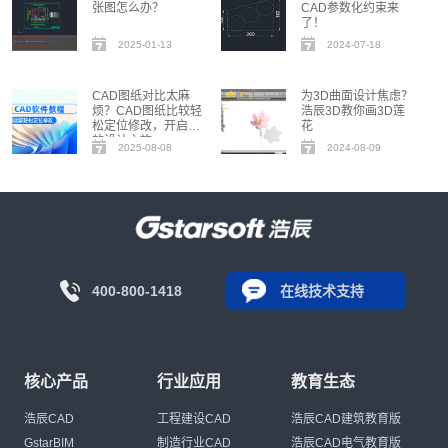
张图怎么办？
CAD参数化约束来
了！
2025-01-13
2024-07-18
CAD图纸对比太麻
为3D曲面设计焦虑？
烦？CAD图纸比较轻
浩辰3D教你画3D莲
松定位修改，开启高
花
效设计之旅
2025-08-08
2024-08-09
400-800-1418
在线技术支持
核心产品
行业应用
教育生态
浩辰CAD
工程建设CAD
浩辰CAD建筑教育版
GstarBIM
制造行业CAD
浩辰CAD电气教育版