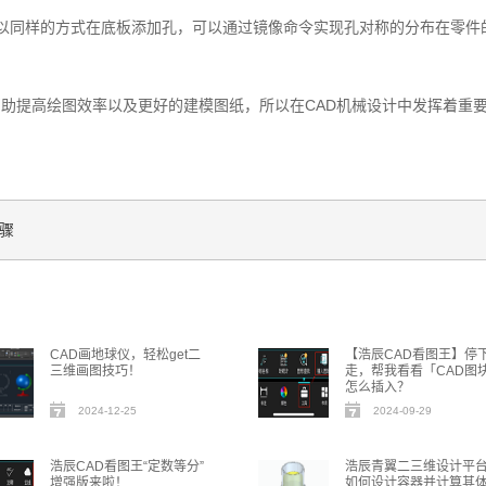
，以同样的方式在底板添加孔，可以通过镜像命令实现孔对称的分布在零件
帮助提高绘图效率以及更好的建模图纸，所以在CAD机械设计中发挥着重
骤
CAD画地球仪，轻松get二
【浩辰CAD看图王】停
三维画图技巧！
走，帮我看看「CAD图
怎么插入？
2024-12-25
2024-09-29
浩辰CAD看图王“定数等分”
浩辰青翼二三维设计平
增强版来啦！
如何设计容器并计算其