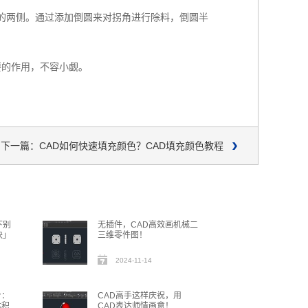
的两侧。通过添加倒圆来对拐角进行除料，倒圆半
要的作用，不容小觑。
下一篇：CAD如何快速填充颜色？CAD填充颜色教程
下别
无插件，CAD高效画机械二
块」
三维零件图！
2024-11-14
台：
CAD高手这样庆祝，用
体积
CAD表达师情画意！