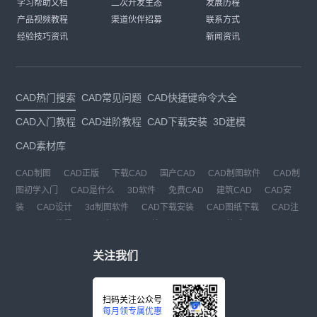
学习帮助文档
二次开发生态
发展历程
产品视频教程
渠道伙伴招募
联系方式
经验技巧资讯
新闻资讯
CAD热门搜索
CAD常见问题
CAD快捷键命令大全
CAD入门教程
CAD进阶教程
CAD下载安装
3D建模
CAD素材库
CAD制图
CAD正版
下载CAD
国产CAD
CAD制图软件
CAD制
图初学入门
CAD是什么
3D软件
免费CAD
建筑CAD
CAD安
装
CAD设计
3d制图软件
CAD下载安装
CAD图纸下载
CAD注
册
CAD教程
CAD官网
CAD绘图
dwg
dwg格式
关注我们
扫码关注公众号
每月领专属优惠