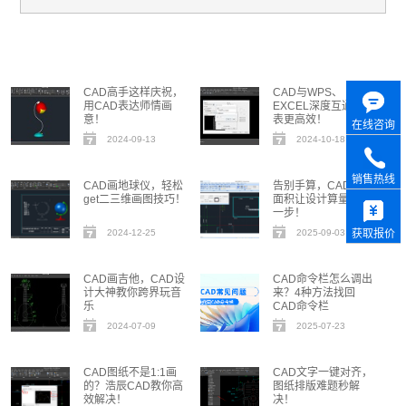
CAD高手这样庆祝，
CAD与WPS、
用CAD表达师情画
EXCEL深度互通，制
意！
表更高效！
在线咨询
2024-09-13
2024-10-18
销售热线
CAD画地球仪，轻松
告别手算，CAD动态
get二三维画图技巧！
面积让设计算量快人
一步！
获取报价
2024-12-25
2025-09-03
CAD画吉他，CAD设
CAD命令栏怎么调出
计大神教你跨界玩音
来？4种方法找回
乐
CAD命令栏
2024-07-09
2025-07-23
CAD图纸不是1:1画
CAD文字一键对齐，
的？浩辰CAD教你高
图纸排版难题秒解
效解决！
决！