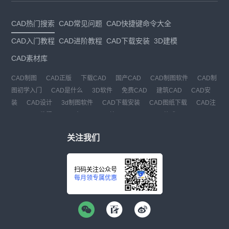
CAD热门搜索
CAD常见问题
CAD快捷键命令大全
CAD入门教程
CAD进阶教程
CAD下载安装
3D建模
CAD素材库
CAD制图
CAD正版
下载CAD
国产CAD
CAD制图软件
CAD制
图初学入门
CAD是什么
3D软件
免费CAD
建筑CAD
CAD安
装
CAD设计
3d制图软件
CAD下载安装
CAD图纸下载
CAD注
册
CAD教程
CAD官网
CAD绘图
dwg
dwg格式
关注我们
扫码关注公众号
每月领专属优惠