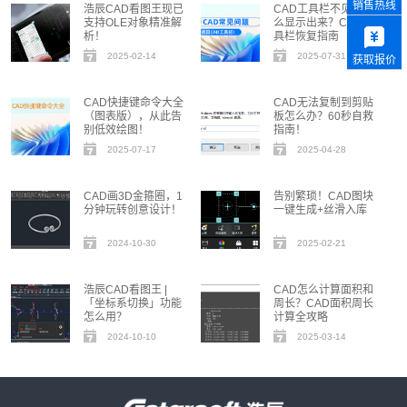
销售热线
浩辰CAD看图王现已
CAD工具栏不见了怎
支持OLE对象精准解
么显示出来？CAD工
析！
具栏恢复指南
2025-02-14
2025-07-31
获取报价
CAD快捷键命令大全
CAD无法复制到剪贴
（图表版），从此告
板怎么办？60秒自救
别低效绘图！
指南！
2025-07-17
2025-04-28
CAD画3D金箍圈，1
告别繁琐！CAD图块
分钟玩转创意设计！
一键生成+丝滑入库
2024-10-30
2025-02-21
浩辰CAD看图王 |
CAD怎么计算面积和
「坐标系切换」功能
周长？CAD面积周长
怎么用？
计算全攻略
2024-10-10
2025-03-14