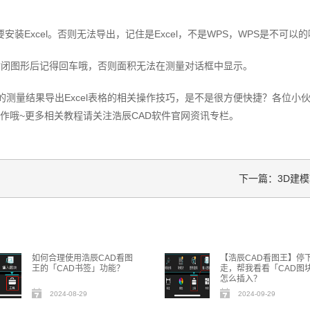
安装Excel。否则无法导出，记住是Excel，不是WPS，WPS是不可以
封闭图形后记得回车哦，否则面积无法在测量对话框中显示。
的测量结果导出Excel表格的相关操作技巧，是不是很方便快捷？各位小
来操作哦~更多相关教程请关注浩辰CAD软件官网资讯专栏。
下一篇：3D建
如何合理使用浩辰CAD看图
【浩辰CAD看图王】停
王的「CAD书签」功能？
走，帮我看看「CAD图
怎么插入？
2024-08-29
2024-09-29