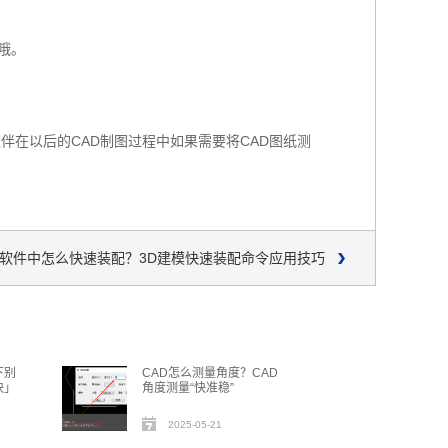
的哦。
伙伴在以后的CAD制图过程中如果需要将CAD图纸测
模软件中怎么快速装配？3D建模快速装配命令应用技巧
下别
CAD怎么测量角度？CAD
块」
角度测量“快准稳”
2025-05-21