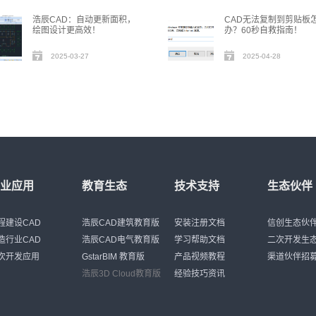
浩辰CAD：自动更新面积，
CAD无法复制到剪贴板
绘图设计更高效！
办？60秒自救指南！
2025-03-27
2025-04-28
行业应用
教育生态
技术支持
生态伙伴
程建设CAD
浩辰CAD建筑教育版
安装注册文档
信创生态伙
造行业CAD
浩辰CAD电气教育版
学习帮助文档
二次开发生
次开发应用
GstarBIM 教育版
产品视频教程
渠道伙伴招
浩辰3D Cloud教育版
经验技巧资讯