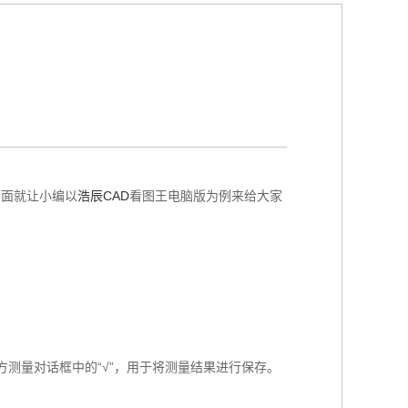
？
下面就让小编以
浩辰CAD
看图王电脑版为例来给大家
测量对话框中的“√”，用于将测量结果进行保存。