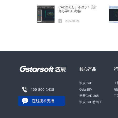
CAD图纸打开不显示？设计
师必学CAD妙招！
2024-06-26
核心产品
浩辰CAD
工
400-800-1418
GstarBIM
制
浩辰CAD 365
二
在线技术支持
浩辰CAD看图王