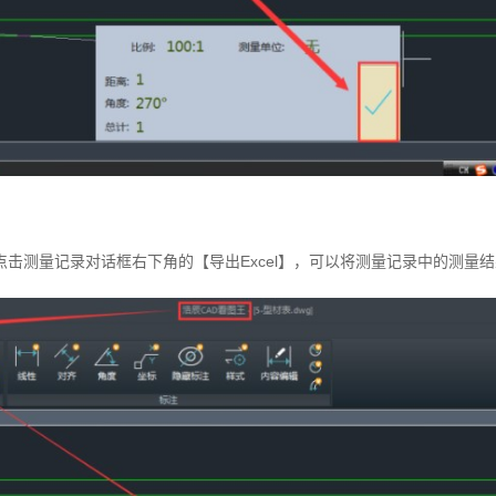
击测量记录对话框右下角的【导出Excel】，可以将测量记录中的测量结果