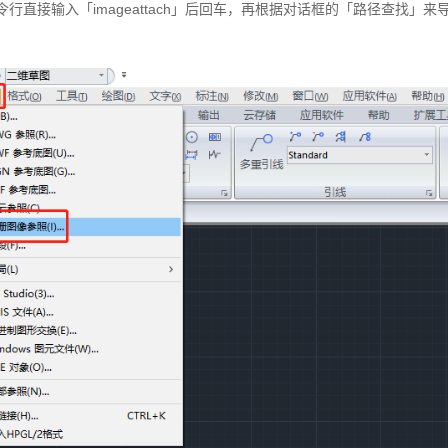
行直接输入「imageattach」后回车，再根据对话框的「路径查找