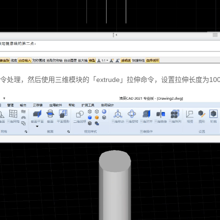
处理，然后使用三维模块的「extrude」拉伸命令，设置拉伸长度为10