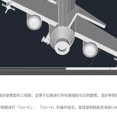
最好是模型的三视图，这便于后期进行外轮廓描绘与比例建模。选好参照
图进行「Ctrl +C」、「Ctrl +V」的操作组合，直接复制粘贴至浩辰CA