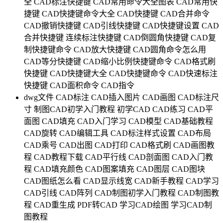
全
CAD标注快捷键
CAD常用命令大全图表
CAD常用快
捷键
CAD快捷键命令大全
CAD快捷键
CAD合并命令
CAD撤销快捷键
CAD引线快捷键
CAD快捷键设置
CAD
合并快捷键
连续标注快捷键
CAD倒圆角快捷键
CAD复
制快捷键命令
CAD放大快捷键
CAD圆角命令怎么用
CAD等分快捷键
CAD缩小比例快捷键命令
CAD格式刷
快捷键
CAD快捷键大全
CAD快捷键命令
CAD快速标注
快捷键
CAD面积命令
CAD指令
dwg文件
CAD标注
CAD插入图片
CAD画图
CAD标注尺
寸
制图CAD初学入门教程
初学CAD
CAD练习
CAD平
面图
CAD填充
CAD入门学习
CAD模型
CAD基础教程
CAD旋转
CAD编辑工具
CAD标注样式设置
CAD布局
CAD乘号
CAD出图
CAD打印
CAD格式刷
CAD画图教
程
CAD教程下载
CAD平行线
CAD剖面图
CAD入门教
程
CAD填充颜色
CAD图案填充
CAD图层
CAD图块
CAD图纸怎么看
CAD显示线宽
CAD新手教程
CAD学习
CAD引线
CAD阵列
CAD制图初学入门教程
CAD制图教
程
CAD重生成
PDF转CAD
学习CAD绘图
学习CAD制
图教程