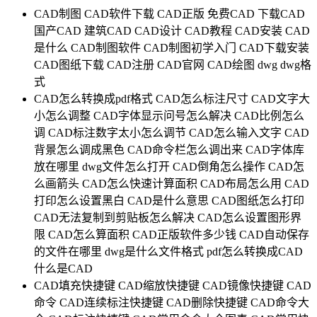
CAD制图
CAD软件下载
CAD正版
免费CAD
下载CAD
国产CAD
建筑CAD
CAD设计
CAD教程
CAD安装
CAD
是什么
CAD制图软件
CAD制图初学入门
CAD下载安装
CAD图纸下载
CAD注册
CAD官网
CAD绘图
dwg
dwg格
式
CAD怎么转换成pdf格式
CAD怎么标注尺寸
CAD文字大
小怎么调整
CAD字体显示问号怎么解决
CAD比例怎么
调
CAD标注数字太小怎么调节
CAD怎么输入文字
CAD
背景怎么调成黑色
CAD命令栏怎么调出来
CAD字体库
放在哪里
dwg文件怎么打开
CAD倒角怎么操作
CAD怎
么画箭头
CAD怎么快速计算面积
CAD布局怎么用
CAD
打印怎么设置黑白
CAD是什么意思
CAD图纸怎么打印
CAD无法复制到剪贴板怎么解决
CAD怎么设置图形界
限
CAD怎么算面积
CAD正版软件多少钱
CAD自动保存
的文件在哪里
dwg是什么文件格式
pdf怎么转换成CAD
什么是CAD
CAD填充快捷键
CAD缩放快捷键
CAD镜像快捷键
CAD
命令
CAD连续标注快捷键
CAD删除快捷键
CAD命令大