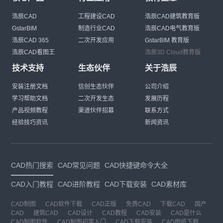
浩辰CAD
工程建设CAD
浩辰CAD建筑教育版
GstarBIM
制造行业CAD
浩辰CAD电气教育版
浩辰CAD 365
二次开发应用
GstarBIM 教育版
浩辰CAD看图王
浩辰3D Cloud教育版
技术支持
生态伙伴
关于浩辰
安装注册文档
信创生态伙伴
公司介绍
学习帮助文档
二次开发生态
发展历程
产品视频教程
渠道伙伴招募
联系方式
经验技巧资讯
新闻资讯
CAD热门搜索
CAD常见问题
CAD快捷键命令大全
CAD入门教程
CAD进阶教程
CAD下载安装
CAD素材库
CAD制图
CAD软件下载
CAD正版
免费CAD
下载CAD
国产
CAD
建筑CAD
CAD设计
CAD教程
CAD安装
CAD是什么
CAD制图软件
CAD制图初学入门
CAD下载安装
CAD图纸下载