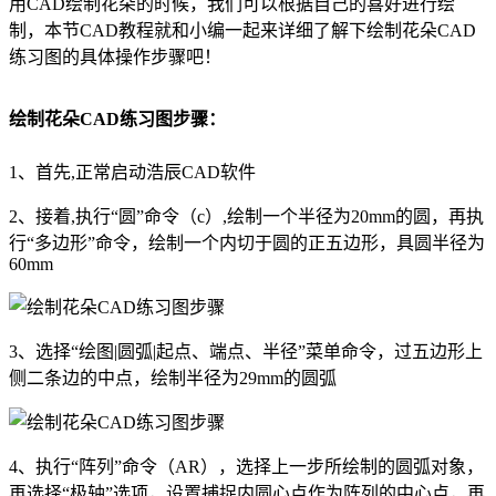
用CAD绘制花朵的时候，我们可以根据自己的喜好进行绘
制，本节
CAD
教程就和小编一起来详细了解下绘制花朵
CAD
练习图
的具体操作步骤吧！
绘制花朵
CAD练习
图步骤：
1、首先,正常启动浩辰
CAD软件
2、接着,执行“圆”命令（c）,绘制一个半径为20mm的圆，再执
行“多边形”命令，绘制一个内切于圆的正五边形，具圆半径为
60mm
3、选择“绘图|圆弧|起点、端点、半径”菜单命令，过五边形上
侧二条边的中点，绘制半径为29mm的圆弧
4、执行“阵列”命令（AR），选择上一步所绘制的圆弧对象，
再选择“极轴”选项，设置捕捉内圆心点作为阵列的中心点，再