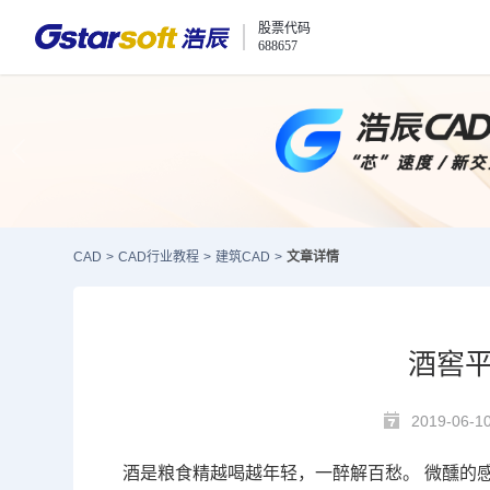
股票代码
688657
CAD
>
CAD行业教程
>
建筑CAD
>
文章详情
酒窖平
2019-06-1
酒是粮食精越喝越年轻，一醉解百愁。 微醺的