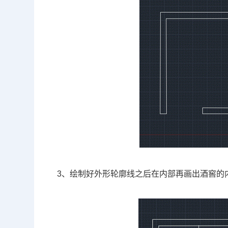
3、绘制好外形轮廓线之后在内部再画出酒窖的