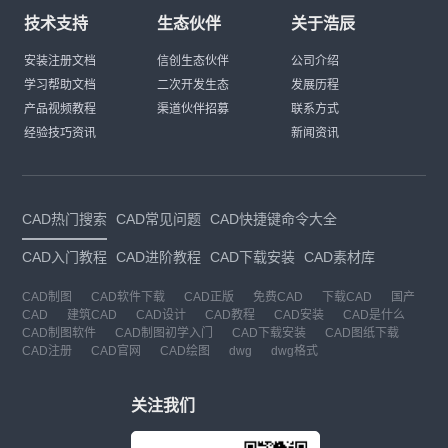
技术支持
生态伙伴
关于浩辰
安装注册文档
信创生态伙伴
公司介绍
学习帮助文档
二次开发生态
发展历程
产品视频教程
渠道伙伴招募
联系方式
经验技巧资讯
新闻资讯
CAD热门搜索
CAD常见问题
CAD快捷键命令大全
CAD入门教程
CAD进阶教程
CAD下载安装
CAD素材库
CAD制图
CAD软件下载
CAD正版
免费CAD
下载CAD
国产
CAD
建筑CAD
CAD设计
CAD教程
CAD安装
CAD是什么
CAD制图软件
CAD制图初学入门
CAD下载安装
CAD图纸下载
CAD注册
CAD官网
CAD绘图
dwg
dwg格式
关注我们