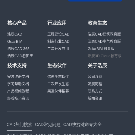
核心产品
行业应用
教育生态
浩辰CAD
工程建设CAD
浩辰CAD建筑教育版
GstarBIM
制造行业CAD
浩辰CAD电气教育版
浩辰CAD 365
二次开发应用
GstarBIM 教育版
浩辰CAD看图王
浩辰3D Cloud教育版
技术支持
生态伙伴
关于浩辰
安装注册文档
信创生态伙伴
公司介绍
学习帮助文档
二次开发生态
发展历程
产品视频教程
渠道伙伴招募
联系方式
经验技巧资讯
新闻资讯
CAD热门搜索
CAD常见问题
CAD快捷键命令大全