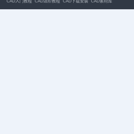
CAD入门教程
CAD进阶教程
CAD下载安装
CAD素材库
CAD制图
CAD软件下载
CAD正版
免费CAD
下载CAD
国产
CAD
建筑CAD
CAD设计
CAD教程
CAD安装
CAD是什么
CAD制图软件
CAD制图初学入门
CAD下载安装
CAD图纸下载
CAD注册
CAD官网
CAD绘图
dwg
dwg格式
关注我们
扫码关注公众号
每月领专属优惠
Copyright © 1992-
2026
苏州浩辰软件股份有限公司 版权所有
苏ICP备
12077906号-1
增值电信业务经营许可证：
苏B2-20210241
苏公网安备
32059002004222号
·
·
|
法律声明
隐私政策
数据安全与个人信息保护承诺
CAD
CAD软件
CAD下载