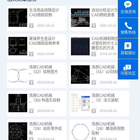
生活用品炖锅设计
自动分检设计方案
在线咨询
CAD图纸绘制
CAD图纸查看
2021-10-14
2021-10-11
销售热线
玻璃养生壶设计
CAD机械制图在重
y
CAD图纸绘制参考
点管控的尺寸上加
腰型孔的方法
获取报价
2021-10-09
2019-10-30
浩辰CAD机械
浩辰CAD机械
_（32）绘制垫片
_（31）公切线绘制
问答社区
2019-09-19
2019-09-19
浩辰CAD机械
浩辰CAD机械
_（30) 构造孔绘制
_（3）法兰装配
2019-09-19
2019-09-19
浩辰CAD机械
浩辰CAD机械
_（29）齿形零件绘
_（28）螺母俯视图
制
绘制
2019-09-19
2019-09-19