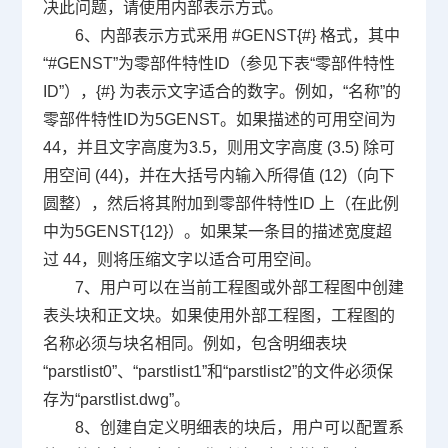
决此问题，请使用内部表示方式。
6
、内部表示方式采用
#GENST{#}
格式，其中
“
#GENST
”为零部件特性
ID
（参见下表“零部件特性
ID
”），
{#}
为表示文字适合的数字。例如，“名称”的
零部件特性
ID
为
5GENST
。如果描述的可用空间为
44
，并且文字高度为
3.5
，则用文字高度
(3.5)
除可
用空间
(44)
，并在大括号内输入所得值
(12)
（向下
圆整），然后将其附加到零部件特性
ID
上（在此例
中为
5GENST{12}
）。如果某一条目的描述宽度超
过
44
，则将压缩文字以适合可用空间。
7
、用户可以在当前工程图或外部工程图中创建
表头块和正文块。如果使用外部工程图，工程图的
名称必须与块名相同。例如，包含明细表块
“
parstlist0
”、“
parstlist1
”和“
parstlist2
”的文件必须保
存为“
parstlist.dwg
”。
8、创建自定义明细表的块后，用户可以配置系