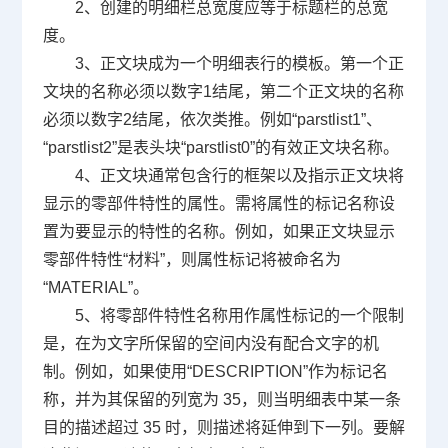
2
、创建的明细栏总宽度应等于标题栏的总宽
度。
3
、正文块成为一个明细表行的模板。第一个正
文块的名称必须以数字
1
结尾，第二个正文块的名称
必须以数字
2
结尾，依次类推。例如“
parstlist1
”、
“
parstlist2
”是表头块“
parstlist0
”的有效正文块名称。
4
、正文块通常包含行的框架以及指示正文块将
显示的零部件特性的属性。需将属性的标记名称设
置为要显示的特性的名称。例如，如果正文块显示
零部件特性“材料”，则属性标记将被命名为
“
MATERIAL
”。
5
、将零部件特性名称用作属性标记的一个限制
是，在为文字所保留的空间内没有配合文字的机
制。例如，如果使用“
DESCRIPTION
”作为标记名
称，并为其保留的列宽为
35
，则当明细表中某一条
目的描述超过
35
时，则描述将延伸到下一列。要解