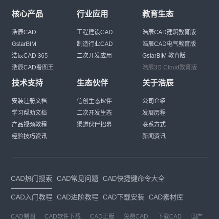
核心产品
行业应用
教育生态
浩辰CAD
工程建设CAD
浩辰CAD建筑教育版
GstarBIM
制造行业CAD
浩辰CAD电气教育版
浩辰CAD 365
二次开发应用
GstarBIM 教育版
浩辰CAD看图王
浩辰3D Cloud教育版
技术支持
生态伙伴
关于浩辰
安装注册文档
信创生态伙伴
公司介绍
学习帮助文档
二次开发生态
发展历程
产品视频教程
渠道伙伴招募
联系方式
经验技巧资讯
新闻资讯
CAD热门搜索
CAD常见问题
CAD快捷键命令大全
CAD入门教程
CAD进阶教程
CAD下载安装
CAD素材库
CAD制图
CAD软件下载
CAD正版
免费CAD
下载CAD
国产