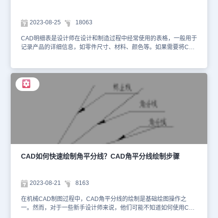
换。在本节机械制图教程中，小编向大家介绍了如何在浩辰CAD机械
软件中批量查找替换多张CAD图纸中的文字，希望这篇教程能够对大
家有所帮助。如果你对此感兴趣，欢迎关注浩辰CAD官网的教程专
2023-08-25
18063
区，小编会在后续更新的CAD教程文章中，继续为大家分享更多精彩
内容！
CAD明细表是设计师在设计和制造过程中经常使用的表格，一般用于
记录产品的详细信息，如零件尺寸、材料、颜色等。如果需要将CAD
明细表导出到Excel中的话，该如何操作呢？本节机械CAD制图教程
小编就来给大家分享一下CAD明细表导出到Excel中的方法步骤，一
来了解一下吧！CAD明细表导出到Excel操作步骤： 1.启动浩辰CAD
机械软件，并打开需要导出CAD明细表的图纸文件。2.在CAD图纸中
双击需要导出的CAD明细表后会弹出【明细表编辑对话框】，在对话
框底部点击【导出】按钮。如下图所示： 3.此时会弹出【另存为】对
话框，选择导出文件的保存位置、文件名称后，点击【保存】按钮。
如下图所示： 4.系统会自动打开导出的表格文件。如下图所示： 在
导出的Excel文件中，可以更方便地对CAD明细表进行编辑、整理和
数据分析等操作。以上就是浩辰CAD机械软件中将CAD明细表导出
到Excel的具体操作步骤了，希望对大家有所帮助。对此感兴趣的设
计师小伙伴们可以关注浩辰CAD官网教程专区，小编会在后续CAD
CAD如何快速绘制角平分线？CAD角平分线绘制步骤
教程文章中给大家分享更多精彩内容哦！
2023-08-21
8163
在机械CAD制图过程中，CAD角平分线的绘制是基础绘图操作之
一。然而，对于一些新手设计师来说，他们可能不知道如何使用CAD
软件快速绘制角平分线。本篇机械CAD制图教程将以浩辰CAD机械