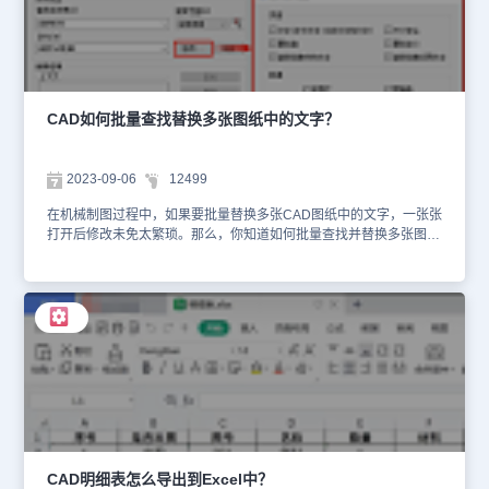
但如果手动取消了这个选项，就需要按照上述步骤重新启用它。在浩
辰CAD机械软件中，只需简单一步，就能让CAD线型比例自动适应
不同比例的图框。浩辰CAD机械集机械绘图、机构设计、数据管理于
一体，助力设计师智能化、标准化的高效完成产品创意！快来下载安
装，亲自体验一下吧！如果对此感兴趣，一定要关注浩辰CAD官网，
以后还会持续分享更多与CAD机械制图相关的教程哦~
CAD如何批量查找替换多张图纸中的文字？
2023-09-06
12499
在机械制图过程中，如果要批量替换多张CAD图纸中的文字，一张张
打开后修改未免太繁琐。那么，你知道如何批量查找并替换多张图纸
中的文字吗？今天，我将以浩辰CAD机械软件为例，为大家分享如何
批量查找并替换多张CAD图纸中的文字！CAD批量查找替换多张图
纸中文字步骤： 1、首先在电脑中打开浩辰CAD机械软件，然后在菜
单栏中依次点击【浩辰机械】—【辅助工具】—【批量文字查找】。
如下图所示： 2、选择CAD图纸文件集合在弹出的【批量查找替换】
对话框中，点击【选择文件集合】按钮；在调出的【选择dwg文件】
对话框中点击【添加文件】；在电脑中选择需要查找替换的CAD图纸
文件集合后，点击【确定】按钮即可。 3、设置搜索配置在【搜索配
置】组中，我们可以根据实际需求设定搜索范围，输入要查找的字符
串和替换的字符串。点击【选项】后，会弹出一个【查找替换配置】
对话框，我们可以在其中设置搜索目标类型，以便更准确地找到需要
的内容。 4、设置完成后，点击【全部替换】即可完成文字的查找替
CAD明细表怎么导出到Excel中？