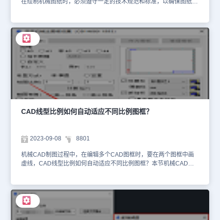
在绘制机械图纸时，必须遵守一定的技术规范和标准，以确保图纸的
正确性和可靠性。那么，机械CAD中如何自定义技术要求内容呢？本
节机械CAD制图教程小编以浩辰CAD机械软件为例来给大家分享一
下自定义技术要求内容的方法步骤，一起来看看吧！机械CAD中自定
义技术要求内容方法： 1、编辑默认技术要求文档 在电脑中打开浩辰
CAD机械软件的安装目录后，依次点击【MCADSetting】—
【jsyq】。在打开的【jsyq】文件夹中，可以直接修改【机械制图技
术要求.txt】文件，便可以直接显示。如下图所示： 2、导入已有技术
要求文档 （1）如果有已经编辑好的技术要求文档的话，可以在浩辰
CAD机械软件的菜单栏中，依次点击【浩辰机械】—【文字处理】—
【技术要求】。 （2）在弹出的【技术要求标注工具】对话框中，点
击【导入文件】按钮。 （3）最后选择需要导入的技术要求文件导入
即可。在本节机械CAD制图教程中，小编给大家分享了浩辰CAD机
CAD线型比例如何自动适应不同比例图框？
械软件中自定义技术要求内容的方法步骤，你学会了吗？如果你对此
感兴趣，一定要关注浩辰CAD官网教程专区。小编会在后续的文章中
继续为大家分享更多精彩内容，让我们一起期待吧！
2023-09-08
8801
机械CAD制图过程中，在编辑多个CAD图框时，要在两个图框中画
虚线，CAD线型比例如何自动适应不同比例图框？本节机械CAD制
图教程，小编以浩辰CAD机械软件为例，将为大家介绍CAD线型比
例自动适应不同比例图框的方法步骤。CAD线型比例自动适应不同比
例图框的步骤： 在浩辰CAD打开图纸文件后，双击需要编辑的内容
所在的CAD图框，在弹出的【浩辰CAD主图框设置】对话框中，勾
选【线型随图框比例调整】即可。如下图所示： 当浩辰CAD机械软
件新建图框时，【线型随图框比例调整】这一选项是默认被勾选的。