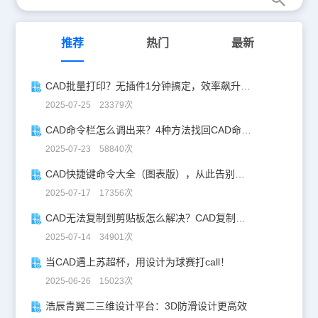
CAD制图教程小编给大家分享了浩辰CAD机械软件中隐藏序号的方
法步骤，希望对大家有所帮助。更多精彩内容尽在浩辰CAD官网教程
专区，感兴趣的设计师小伙伴们一定要记得关注哦！
推荐
热门
最新
CAD批量打印？无插件1分钟搞定，效率飙升90%！
2025-07-25 23379次
CAD命令栏怎么调出来？4种方法找回CAD命令栏
2025-07-23 58840次
CAD快捷键命令大全（图表版），从此告别低效绘图！
2025-07-17 17356次
CAD无法复制到剪贴板怎么解决？CAD复制失灵自救指南
2025-07-14 34901次
当CAD遇上苏超杯，用设计为球赛打call！
2025-06-26 15023次
浩辰青翼二三维设计平台：3D防滑设计更高效