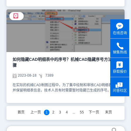
软件为例，详细介绍CAD角平分线的绘制步骤，希望对大家有所帮
助。 CAD角平分线绘制步骤： 1、在浩辰CAD机械软件中打开需要
编辑的图纸文件后，点击菜单栏中的【浩辰机械】，在调出的下拉菜
单中选择【绘图工具】—【平（角）分线】。如下图所示： 2、执行
命令后，根据命令提示在绘图区域选择角的起始线，再选择角的终止
线。3、确定了要平分的角后，根据命令提示设置需要分成的份数
在线咨询
值，例如输入：2，按回车键确认，最后确定内侧起始点和终止点即
可完成CAD角平分线的绘制。如下图所示： 在浩辰CAD机械软件中
通过以上几个简单的步骤操作，便可以轻松绘制CAD角平分线，让机
械制图更加准确和专业。对此感兴趣的设计师小伙伴们可以关注浩辰
销售热线
CAD官网教程专区，小编会在后续机械CAD制图教程文章中给大家
如何隐藏CAD明细表中的序号？机械CAD隐藏序号方法步
y
分享更多精彩内容哦！
骤
获取报价
2023-08-18
7389
在实际的机械CAD制图过程中，为了集中绘制和审核CAD明细表，
并保留明细表信息，技术人员有时需要暂时隐藏已生成的序号。本节
问答社区
机械CAD制图教程小编就来给大家分享一下浩辰CAD机械软件中隐
藏CAD明细表序号的方法步骤，一起来看看吧！机械CAD隐藏序号
方法步骤：1、在浩辰CAD机械软件中打开图纸后，点击菜单栏中的
【浩辰机械】，在下拉菜单中依次点击【明细表】—【隐藏序号】，
首页
上一页
1
2
3
4
...
55
下一页
末页
令或输入“GMHIDEBALLOON”命令。如下图所示：2、执行命令后，
根据命令行提示在图纸中选择需要隐藏的序号即可。注意：CAD序号
被隐藏后仍然保存在文件中，只是在绘图窗口中隐藏而已。上述机械