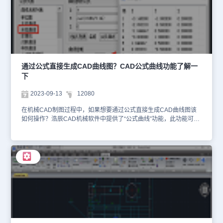
择不需要的CAD标注样式，点击【删除】按钮。如下图所示： 3、删
除完成后，勾选【更新到当前样式】，点击【确定】按钮即可完成。
如下图所示： 集机械绘图、机构设计和数据管理等功能模块于一体
的浩辰CAD机械，提供符合国家标准和可定制化的行业标准环境，包
含最先进的多图框和明细表管理的智能系统、高效的尺寸符号注释、
全面的标准零件库、强大的图纸兼容性等，大大提升了机械工程师的
设计绘图效率，大幅减少项目工期，完全解决企业CAD正版化，全面
通过公式直接生成CAD曲线图？CAD公式曲线功能了解一
提高企业的综合竞争力！以上机械制图教程小编给大家分享了浩辰
下
CAD机械软件中删除模板中不必要的CAD标注样式的详细操作步
骤，希望对大家有所帮助，对此感兴趣的设计师朋友们可以关注浩辰
2023-09-13
12080
CAD官网教程专区，小编会在后续教程文章中给大家分享更多CAD
实用技巧哦！
在机械CAD制图过程中，如果想要通过公式直接生成CAD曲线图该
如何操作？浩辰CAD机械软件中提供了“公式曲线”功能，此功能可以
根据用户提供的曲线参数方程，可分别用点数拟合方式或精度拟合的
方式得到参数方程的图形曲线。本节机械CAD制图教程小编就来给大
家详细介绍一下公式曲线功能的使用技巧吧！机械CAD公式曲线功能
使用步骤：1、在浩辰CAD机械软件中打开图纸后，点击菜单栏中的
【浩辰机械】—【构造工具】—【公式曲线】。2、在弹出的【公式
曲线】对话框中，如果【曲线名称列表】中存在公式曲线，可以从曲
线名称列表中选择一个公式曲线，或者直接在【曲线参数公式】组框
和【曲线控制】组输入相应的X、Y、Z参数公式，参数的范围，点数
后，点击【计算】按钮，再点击【结果查询】即可获得通过计算得到
的点值，并在必要时，对点值进行动态修改。如下图所示：在【结果
显示】对话框中，可通过点取【导入】、【导出】按钮，导入外部数