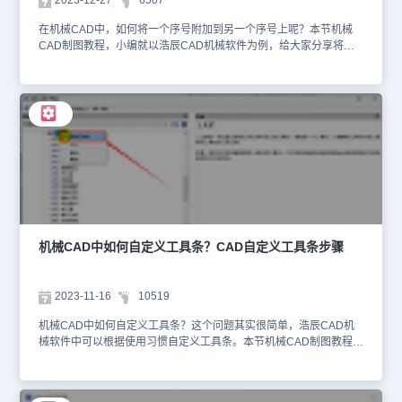
2023-12-27
6507
在机械CAD中，如何将一个序号附加到另一个序号上呢？本节机械
CAD制图教程，小编就以浩辰CAD机械软件为例，给大家分享将一
个序号附加到另一个序号上的方法步骤，一起来看看吧！机械CAD中
将序号附着到其他序号上步骤：浩辰CAD机械软件可以将序号附着到
其他序号上，主要分两种情况：1、未标注的序号附着在浩辰CAD机
械软件中打开图纸后，点击菜单栏中的【浩辰机械】一【序号/明细
表】一【序号】。如下图所示：在弹出的【序号】对话框中，选择合
适的序号类型，点击【确定】按钮。根据命令提示，在图纸中选择要
附着的对象或者引出点，点击需要附着到的序号，即可完成新标注的
附着。2、已经标注的序号附着在浩辰CAD机械软件中打开图纸后，
点击菜单栏中的【浩辰机械】一【序号/明细表】一【修改序号】。
如下图所示：根据命令提示在图纸中选择需要修改的序号，在弹出的
【序号】对话框中，点击【附着到…】按钮。在图纸中选择需要附着
的序号对象后，会再次弹出【序号】对话框，点击【确定】按钮即
机械CAD中如何自定义工具条？CAD自定义工具条步骤
可。序号附着完成后的效果如下：在本节机械CAD制图教程中，小编
给大家分享了浩辰CAD机械软件中将序号附着到其他序号上的两种情
况，你学会了吗？对此感兴趣的设计师朋友们可以关注浩辰CAD官网
2023-11-16
10519
教程专区，小编会在后续的CAD教程文章中给大家分享更多制图技巧
哦！
机械CAD中如何自定义工具条？这个问题其实很简单，浩辰CAD机
械软件中可以根据使用习惯自定义工具条。本节机械CAD制图教程，
小编将以浩辰CAD机械软件为例，来给大家分享CAD自定义工具条
的操作步骤，一起来看看吧！CAD自定义工具条步骤： 1、打开浩辰
CAD机械软件后，点击菜单栏中的【工具】—【自定义】—【界