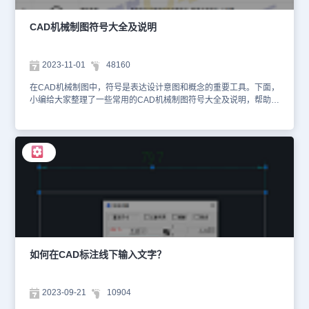
具】，点击【标准切换】。 6、在弹出的【选择标准】对话框中，选
择刚刚新建的标准后，点击【确定】即可。 本节机械CAD制图教
CAD机械制图符号大全及说明
程，小编给大家分享了浩辰CAD机械软件中修改新标准样式的详细操
作步骤，希望对大家有所帮助。更多相关内容小编会在后续CAD教程
文章中给大家分享，一定记得要关注浩辰CAD官网教程专区哦。
2023-11-01
48160
在CAD机械制图中，符号是表达设计意图和概念的重要工具。下面，
小编给大家整理了一些常用的CAD机械制图符号大全及说明，帮助大
家更好地理解和学习。CAD机械制图符号大全及说明： 以上是常用
的一些CAD机械制图符号大全及说明，掌握这些符号的绘制方法对于
正确表达机械部件的设计意图非常重要，有需要的设计师朋友们可以
自行保存哦~
如何在CAD标注线下输入文字？
2023-09-21
10904