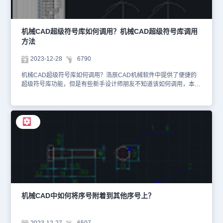
机械CAD超级符号库如何调用？机械CAD超级符号库调用
方法
2023-12-28
6790
机械CAD超级符号库如何调用？浩辰CAD机械软件中提供了便捷的
超级符号库功能，但是有些新手设计师朋友不知道该如何调用，本节
机械CAD制图教程小编就来给大家分享一下浩辰CAD机械软件中超
级符号库的调用方法吧！机械CAD超级符号库调用方法：浩辰CAD
机械软件中的超级符号库功能，提供了常用的机构符号库，如夹具库
机构运动符号、液压气动符号库、电气符号库、金属结构件等类型，
并可以录入企业的常用符号库，便于管理和调用。1、打开浩辰CAD
机械软件后，点击菜单栏中的【浩辰机械】一【超级符号库】—【超
级符号库调用】。2、在弹出的【超级符号库】对话框中，其中包括
符号查找和符号调用两大模块。双击某一符号后，自动切换到符号调
用页面。3、找到需要的符号，将鼠标移动到需要调用的符号上，按
住鼠标左键，将符号拖到图纸上相应位置即可。在浩辰CAD机械软件
中通过以上的步骤，我们便可以轻松地在机械CAD超级符号库中调用
所需符号了。这不仅提高了设计效率，也让我们的图纸更加专业、美
机械CAD中如何将序号附着到其他序号上？
观，你学会了吗？