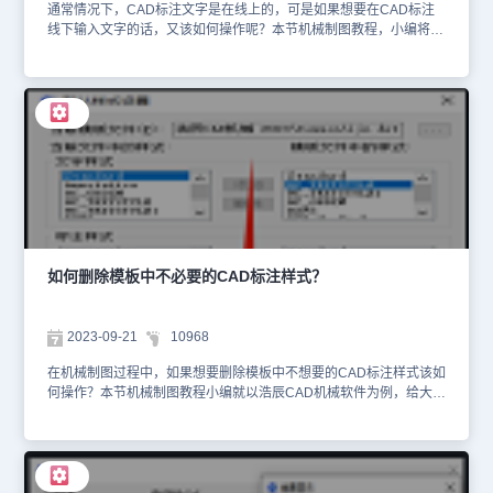
通常情况下，CAD标注文字是在线上的，可是如果想要在CAD标注
线下输入文字的话，又该如何操作呢？本节机械制图教程，小编将以
浩辰CAD机械软件为例，给大家分享一下在CAD标注线下输入文字
的操作方法和步骤，一起来看看吧！浩辰CAD机械 2022版本新增了
线下标注功能，用户可以通过在标注编辑界面【第二行】中编辑标注
内容或插入已有符号。在CAD标注线下输入文字操作步骤： 1、首先
在浩辰CAD机械软件中打开需要编辑的图纸文件，然后鼠标左键双击
图纸中需要编辑的CAD标注。2、此时会弹出【标注内容】对话框，
在【第二行】后的文本框中输入要在CAD标注线下注释的内容或符
号，例如输入：长度标注。如下图所示： 3、最后点击【确定】按
钮，在CAD标注线下便会显示刚刚输入的内容：长度标注。最终效果
图如下所示： 上述机械制图教程小编给大家分享了浩辰CAD机械软
件中在CAD标注线下输入文字的详细操作步骤，相信对大家一定有所
帮助。对此感兴趣的设计师朋友们可以关注浩辰CAD官网教程专区，
如何删除模板中不必要的CAD标注样式？
在后续的CAD教程文章中，小编将会为您带来更多实用的机械制图技
巧，敬请期待！
2023-09-21
10968
在机械制图过程中，如果想要删除模板中不想要的CAD标注样式该如
何操作？本节机械制图教程小编就以浩辰CAD机械软件为例，给大家
分享一下删除模板中不必要的CAD标注样式的方法步骤，一起来看看
吧！删除模板中CAD标注样式的方法步骤： 1、启动浩辰CAD机械软
件后，在菜单栏中点击【浩辰机械】—【系统维护工具】—【自定义
默认模板】。如下图所示： 2、执行命令后，会弹出【默认样式设
置】对话框，选择需要编辑的模板文件后，在【标注样式】组中，选