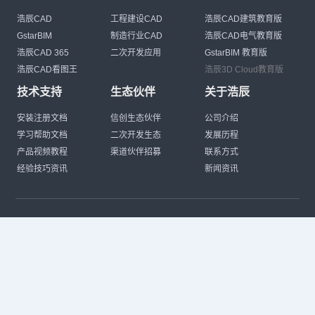
浩辰CAD
工程建设CAD
浩辰CAD建筑教育版
GstarBIM
制造行业CAD
浩辰CAD电气教育版
浩辰CAD 365
二次开发应用
GstarBIM 教育版
浩辰CAD看图王
浩辰3D Cloud教育版
技术支持
生态伙伴
关于浩辰
安装注册文档
信创生态伙伴
公司介绍
学习帮助文档
二次开发生态
发展历程
产品视频教程
渠道伙伴招募
联系方式
经验技巧资讯
新闻资讯
CAD热门搜索
CAD常见问题
CAD快捷键命令大全
CAD入门教程
CAD进阶教程
CAD下载安装
CAD素材库
CAD制图
CAD软件下载
CAD正版
免费CAD
下载CAD
国产
CAD
建筑CAD
CAD设计
CAD教程
CAD安装
CAD是什么
CAD制图软件
CAD制图初学入门
CAD下载安装
CAD图纸下载