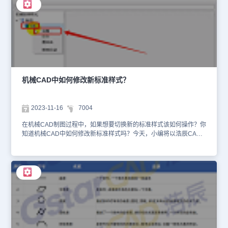
面】。 2、执行命令后，在弹出的【自定义用户界面】对话框中，点
击树形列表中的【局部自定义文件】—【GSTARCAD
MECHANICAL】。右击【工具栏】后，在弹出的右键菜单中选择
【新建工具栏】。 3、根据个人需求设置新建的工具栏名称，这里我
们将新建的工具栏命名为【新建工具栏】。 4、可以在别的工具栏中
找到常用的命令，右键复制，然后粘贴到新建的工具栏中，例如新建
图框，序号等命令。5、设置完成后点击【确定】按钮，保存并退出
设置。返回CAD操作界面后，调用刚刚新建的工具栏，即可完成
CAD自定义工具条。以上就是浩辰CAD机械软件中自定义工具条的
机械CAD中如何修改新标准样式？
具体操作步骤，你学会了吗？更多相关内容请关注浩辰CAD官网教程
专区，小编会在后续CAD教程文章中给大家分享更多精彩内容哦！
2023-11-16
7004
在机械CAD制图过程中，如果想要切换新的标准样式该如何操作？你
知道机械CAD中如何修改新标准样式吗？今天，小编将以浩辰CAD
机械软件为例，给大家分享一下CAD修改新标准样式，以及切换标准
样式的方法步骤，一起来看看吧！机械CAD修改新标准样式步骤：
1、打开浩辰CAD机械软件后，在菜单栏中点胶机【浩辰机械】—
【系统维护工具】—【样式管理器】。如下图所示： 2、执行命令
后，会弹出的【样式管理器】对话框，在【机械标准样式】列表中点
开【标准】，右击【GB】，在弹出的邮件菜单中点击【克隆】。
3、此时会弹出【克隆标准】对话框，在其中输入新的标准名称，点
击【OK】。 4、例如修改图层设置点开刚刚克隆的新标准，点击
【图层设置】，在图层列表中移除1-3图层。 5、设置完成后哦，关
闭【样式管理器】。再次点击【浩辰机械】菜单栏中的【系统维护工