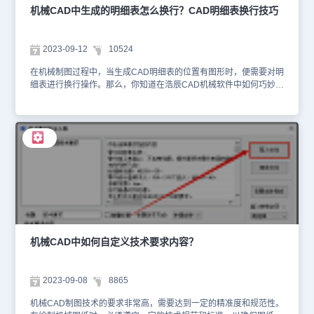
据或导出计算结果。3、点击【预览】按钮可以查看公式曲线的形
机械CAD中生成的明细表怎么换行？CAD明细表换行技巧
状，以确定是否得到预期的结果。如下图所示：每当选择一条曲线，
只有点击【计算】后才可以进行曲线预览。4、最后勾选【相对绘
制】，点击【鼠标点取】，点击【绘制】按钮，在图纸中点取曲线起
2023-09-12
10524
点后，点击【绘制】按钮。本节机械CAD制图教程小编给大家分享了
浩辰CAD机械软件中通过公式直接生成CAD曲线图的方法步骤，希
在机械制图过程中，当生成CAD明细表的位置有图形时，便需要对明
望对大家有所帮助。
细表进行换行操作。那么，你知道在浩辰CAD机械软件中如何巧妙地
实现明细表的换行吗？本节机械制图教程，我们将以浩辰CAD机械软
件为例，给大家分享CAD明细表的换行技巧。CAD明细表换行操作
步骤：1、在浩辰CAD机械软件中打开图纸文件后，点击菜单栏中的
【浩辰机械】—【序号/明细表】—【明细表生成】。根据命令提示
生成明细表时，明细表和图形重合在一起。2、如果想要将CAD明细
表进行换行操作的话，可以点击菜单栏中的【浩辰机械】—【序号/
明细表】—【明细表生成】，根据命令提示选择CAD明细表的方向和
最高点。3、在绘图区用鼠标点击合适的位置，选择是否生成新的明
细表表头，选择明细表插入点生成余下的明细表避免图纸和明细表的
重叠。上述机械CAD制图教程中，小编分享了CAD明细表的换行技
巧，希望对大家有所帮助。对于对此感兴趣的设计师小伙伴们，不妨
关注浩辰CAD官网教程专区。在后续CAD教程文章中，小编将会继
机械CAD中如何自定义技术要求内容？
续与大家分享更多实用技巧！
2023-09-08
8865
机械CAD制图技术的要求非常高，需要达到一定的精准度和规范性。