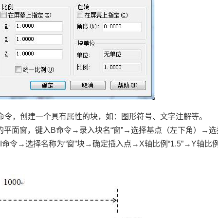
性]命令，创建一个具有属性的块，如：图形符号、文字注解等。
0的平面窗，键入B命令→录入块名“窗”→选择基点（左下角）→选
令→选择名称为“窗”块→确定插入点→X轴比例“1.5”→Y轴比