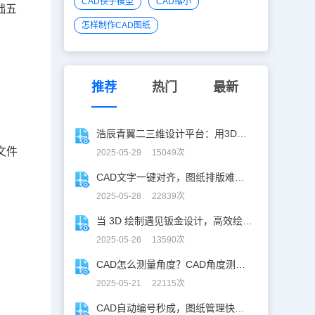
CAD筷子模型
CAD缩小
础五
怎样制作CAD图纸
推荐
热门
最新
浩辰青翼二三维设计平台：用3D建模打破设计边界
文件
2025-05-29 15049次
CAD文字一键对齐，图纸排版难题秒解决！
2025-05-28 22839次
当 3D 绘制遇见钣金设计，高效绘制电机框架！
2025-05-26 13590次
CAD怎么测量角度？CAD角度测量“快准稳”
2025-05-21 22115次
CAD自动编号秒成，图纸管理快人「亿」步！