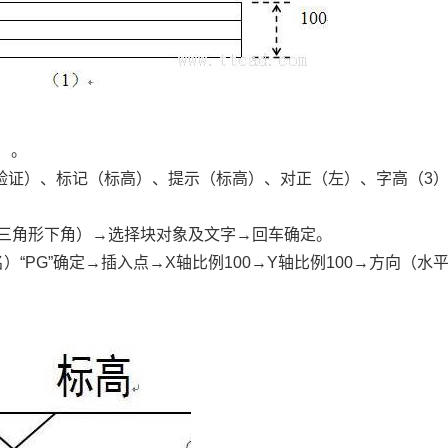
）。
（验证）、标记（标高）、提示（标高）、对正（左）、字高（3
（三角形下角）→选择块对象及文字→回车确定。
“PG”确定→插入点→X轴比例100→Y轴比例100→方向（水