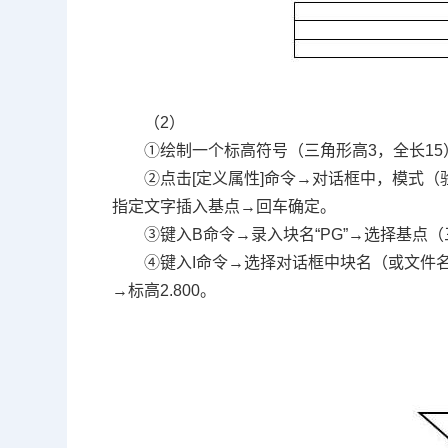
（2）
①绘制一个标高符号（三角形高3，全长15
②点击[定义属性]命令→对话框中，模式
指定文字插入基点→回车确定。
③键入B命令→录入块名“PG”→选择基点
④键入I命令→选择对话框中块名（或文件名）
→标高2.800。