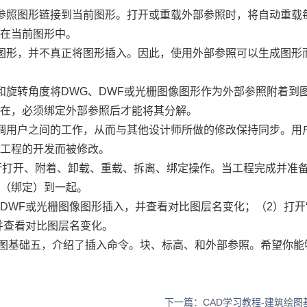
参照图形链接到当前图形。打开或重载外部参照时，将自动重载
示在当前图形中。
图形，并不真正将图形插入。因此，使用外部参照可以生成图形
和旋转角度将DWG、DWF或光栅图像图形作为外部参照附着到
存在，必须绑定外部参照后才能将其分解。
调用户之间的工作，从而与其他设计师所做的修改保持同步。用
随工程的开发而被修改。
进行打开、附着、卸载、重载、拆离、绑定操作。当工程完成并准
并（绑定）到一起。
DWF或光栅图像图形插入，并查看对比图层名变化；（2）打开
并查看对比图层名变化。
图基础五，介绍了插入命令。块、标高、和外部参照。希望你能
下一篇：CAD学习教程-建筑绘图