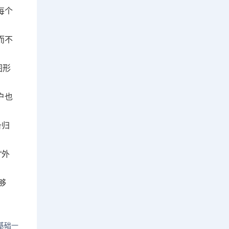
每个
而不
图形
户也
备归
“外
够
基础一