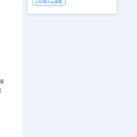
CAD导入su失败
择
例