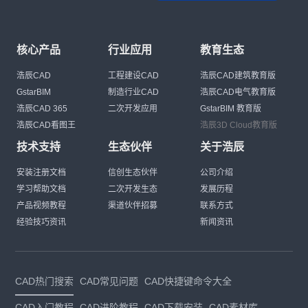
核心产品
行业应用
教育生态
浩辰CAD
工程建设CAD
浩辰CAD建筑教育版
GstarBIM
制造行业CAD
浩辰CAD电气教育版
浩辰CAD 365
二次开发应用
GstarBIM 教育版
浩辰CAD看图王
浩辰3D Cloud教育版
技术支持
生态伙伴
关于浩辰
安装注册文档
信创生态伙伴
公司介绍
学习帮助文档
二次开发生态
发展历程
产品视频教程
渠道伙伴招募
联系方式
经验技巧资讯
新闻资讯
CAD热门搜索
CAD常见问题
CAD快捷键命令大全
CAD入门教程
CAD进阶教程
CAD下载安装
CAD素材库