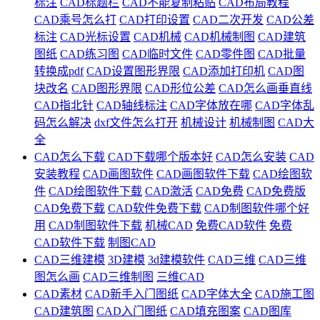
标注
CAD标题栏
CAD不能复制粘贴
CAD布局教程
CAD乘号怎么打
CAD打印设置
CAD二次开发
CAD公差
标注
CAD光标设置
CAD机械
CAD机械制图
CAD建筑
图纸
CAD练习图
CAD临时文件
CAD零件图
CAD批量
转换成pdf
CAD设置图形界限
CAD添加打印机
CAD图
块改名
CAD图形界限
CAD形位公差
CAD怎么画垂直线
CAD指北针
CAD轴线标注
CAD字体放在哪
CAD字体乱
码怎么解决
dxf文件怎么打开
机械设计
机械制图
CAD大
全
CAD怎么下载
CAD下载哪个版本好
CAD怎么安装
CAD
安装教程
CAD画图软件
CAD画图软件下载
CAD绘图软
件
CAD绘图软件下载
CAD激活
CAD免费
CAD免费版
CAD免费下载
CAD软件免费下载
CAD制图软件哪个好
用
CAD制图软件下载
机械CAD
免费CAD软件
免费
CAD软件下载
制图CAD
CAD三维建模
3D建模
3d建模软件
CAD三维
CAD三维
图怎么画
CAD三维制图
三维CAD
CAD素材
CAD新手入门图纸
CAD字体大全
CAD施工图
CAD建筑图
CAD入门图纸
CAD填充图案
CAD图库