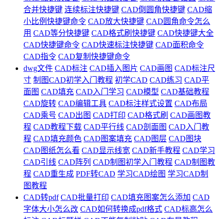
合并快捷键
连续标注快捷键
CAD倒圆角快捷键
CAD缩
小比例快捷键命令
CAD放大快捷键
CAD圆角命令怎么
用
CAD等分快捷键
CAD格式刷快捷键
CAD快捷键大全
CAD快捷键命令
CAD快速标注快捷键
CAD面积命令
CAD指令
CAD复制快捷键命令
dwg文件
CAD标注
CAD插入图片
CAD画图
CAD标注尺
寸
制图CAD初学入门教程
初学CAD
CAD练习
CAD平
面图
CAD填充
CAD入门学习
CAD模型
CAD基础教程
CAD旋转
CAD编辑工具
CAD标注样式设置
CAD布局
CAD乘号
CAD出图
CAD打印
CAD格式刷
CAD画图教
程
CAD教程下载
CAD平行线
CAD剖面图
CAD入门教
程
CAD填充颜色
CAD图案填充
CAD图层
CAD图块
CAD图纸怎么看
CAD显示线宽
CAD新手教程
CAD学习
CAD引线
CAD阵列
CAD制图初学入门教程
CAD制图教
程
CAD重生成
PDF转CAD
学习CAD绘图
学习CAD制
图教程
CAD转pdf
CAD批量打印
CAD填充图案怎么添加
CAD
字体大小怎么改
CAD如何转换成pdf格式
CAD标高怎么