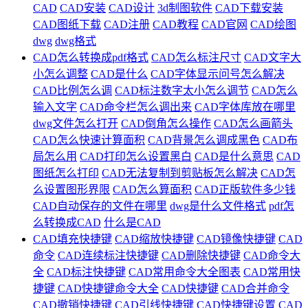
CAD
CAD安装
CAD设计
3d制图软件
CAD下载安装
CAD图纸下载
CAD注册
CAD教程
CAD官网
CAD绘图
dwg
dwg格式
CAD怎么转换成pdf格式
CAD怎么标注尺寸
CAD文字大
小怎么调整
CAD是什么
CAD字体显示问号怎么解决
CAD比例怎么调
CAD标注数字太小怎么调节
CAD怎么
输入文字
CAD命令栏怎么调出来
CAD字体库放在哪里
dwg文件怎么打开
CAD倒角怎么操作
CAD怎么画箭头
CAD怎么快速计算面积
CAD背景怎么调成黑色
CAD布
局怎么用
CAD打印怎么设置黑白
CAD是什么意思
CAD
图纸怎么打印
CAD无法复制到剪贴板怎么解决
CAD怎
么设置图形界限
CAD怎么算面积
CAD正版软件多少钱
CAD自动保存的文件在哪里
dwg是什么文件格式
pdf怎
么转换成CAD
什么是CAD
CAD填充快捷键
CAD缩放快捷键
CAD镜像快捷键
CAD
命令
CAD连续标注快捷键
CAD删除快捷键
CAD命令大
全
CAD标注快捷键
CAD常用命令大全图表
CAD常用快
捷键
CAD快捷键命令大全
CAD快捷键
CAD合并命令
CAD撤销快捷键
CAD引线快捷键
CAD快捷键设置
CAD