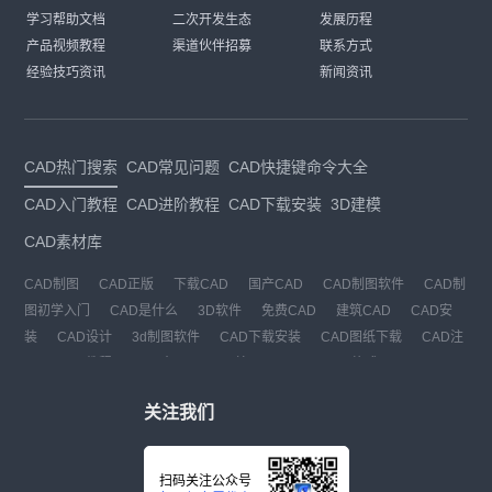
学习帮助文档
二次开发生态
发展历程
产品视频教程
渠道伙伴招募
联系方式
经验技巧资讯
新闻资讯
CAD热门搜索
CAD常见问题
CAD快捷键命令大全
CAD入门教程
CAD进阶教程
CAD下载安装
3D建模
CAD素材库
CAD制图
CAD正版
下载CAD
国产CAD
CAD制图软件
CAD制
图初学入门
CAD是什么
3D软件
免费CAD
建筑CAD
CAD安
装
CAD设计
3d制图软件
CAD下载安装
CAD图纸下载
CAD注
册
CAD教程
CAD官网
CAD绘图
dwg
dwg格式
关注我们
扫码关注公众号