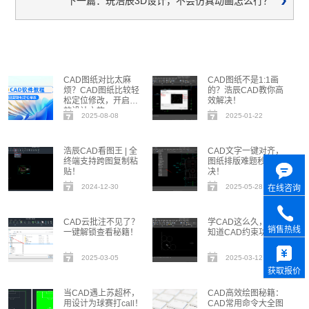
下一篇：玩浩辰3D设计，不会仿真动画怎么行？
CAD图纸对比太麻
CAD图纸不是1:1画
烦？CAD图纸比较轻
的？浩辰CAD教你高
松定位修改，开启高
效解决！
效设计之旅
2025-08-08
2025-01-22
浩辰CAD看图王 | 全
CAD文字一键对齐，
终端支持跨图复制粘
图纸排版难题秒解
贴！
决！
2024-12-30
2025-05-28
在线咨询
CAD云批注不见了？
学CAD这么久，竟不
销售热线
一键解锁查看秘籍！
知道CAD约束功能！
2025-03-05
2025-03-12
获取报价
当CAD遇上苏超杯，
CAD高效绘图秘籍：
用设计为球赛打call！
CAD常用命令大全图