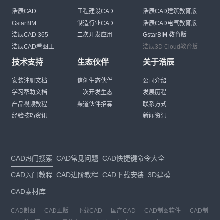
浩辰CAD
工程建设CAD
浩辰CAD建筑教育版
GstarBIM
制造行业CAD
浩辰CAD电气教育版
浩辰CAD 365
二次开发应用
GstarBIM 教育版
浩辰CAD看图王
浩辰3D Cloud教育版
技术支持
生态伙伴
关于浩辰
安装注册文档
信创生态伙伴
公司介绍
学习帮助文档
二次开发生态
发展历程
产品视频教程
渠道伙伴招募
联系方式
经验技巧资讯
新闻资讯
CAD热门搜索
CAD常见问题
CAD快捷键命令大全
CAD入门教程
CAD进阶教程
CAD下载安装
3D建模
CAD素材库
CAD制图
CAD正版
下载CAD
国产CAD
CAD制图软件
CAD制