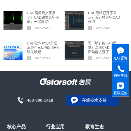
CAD镜像后文字反
CAD图纸打开不显
了？CAD镜像文字不
示？设计师必学CAD
翻，一键搞定！
妙招！
2025-05-13
2024-06-26
CAD缺少shx文件怎
可「听」的CAD图
么办？三招搞定SHX
纸？浩辰CAD 2025
缺失难题
新功能太强了
在线咨询
2025-07-29
2024-08-15
销售热线
获取报价
400-800-1418
在线技术支持
核心产品
行业应用
教育生态