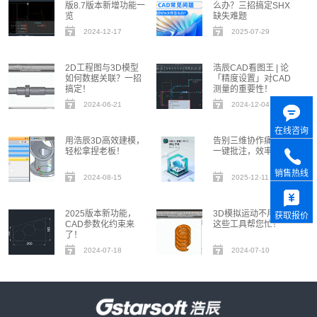
版8.7版本新增功能一
么办？三招搞定SHX
览
缺失难题
2024-12-17
2025-07-29
2D工程图与3D模型
浩辰CAD看图王 | 论
如何数据关联？一招
「精度设置」对CAD
搞定！
测量的重要性！
2024-06-21
2024-12-04
在线咨询
用浩辰3D高效建模，
告别三维协作痛点：
轻松拿捏老板！
一键批注，效率翻倍
销售热线
2024-08-15
2025-12-11
2025版本新功能，
3D模拟运动不用慌，
获取报价
CAD参数化约束来
这些工具帮您忙！
了！
2024-07-18
2024-07-10