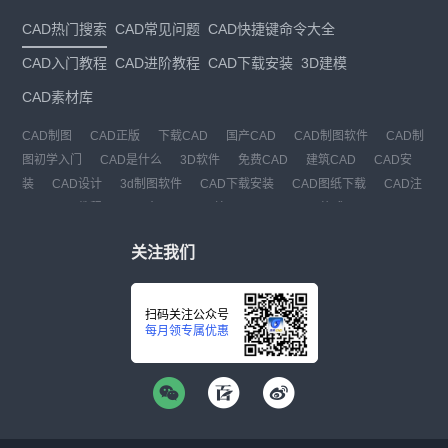
CAD热门搜索
CAD常见问题
CAD快捷键命令大全
CAD入门教程
CAD进阶教程
CAD下载安装
3D建模
CAD素材库
CAD制图
CAD正版
下载CAD
国产CAD
CAD制图软件
CAD制
图初学入门
CAD是什么
3D软件
免费CAD
建筑CAD
CAD安
装
CAD设计
3d制图软件
CAD下载安装
CAD图纸下载
CAD注
册
CAD教程
CAD官网
CAD绘图
dwg
dwg格式
关注我们
扫码关注公众号
每月领专属优惠