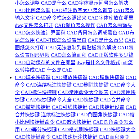
小怎么调整
CAD是什么
CAD字体显示问号怎么解决
CAD比例怎么调
CAD标注数字太小怎么调节
CAD怎么
输入文字
CAD命令栏怎么调出来
CAD字体库放在哪里
dwg文件怎么打开
CAD倒角怎么操作
CAD怎么画箭头
CAD怎么快速计算面积
CAD背景怎么调成黑色
CAD布
局怎么用
CAD打印怎么设置黑白
CAD是什么意思
CAD
图纸怎么打印
CAD无法复制到剪贴板怎么解决
CAD怎
么设置图形界限
CAD怎么算面积
CAD正版软件多少钱
CAD自动保存的文件在哪里
dwg是什么文件格式
pdf怎
么转换成CAD
什么是CAD
CAD填充快捷键
CAD缩放快捷键
CAD镜像快捷键
CAD
命令
CAD连续标注快捷键
CAD删除快捷键
CAD命令大
全
CAD标注快捷键
CAD常用命令大全图表
CAD常用快
捷键
CAD快捷键命令大全
CAD快捷键
CAD合并命令
CAD撤销快捷键
CAD引线快捷键
CAD快捷键设置
CAD
合并快捷键
连续标注快捷键
CAD倒圆角快捷键
CAD缩
小比例快捷键命令
CAD放大快捷键
CAD圆角命令怎么
用
CAD等分快捷键
CAD格式刷快捷键
CAD快捷键大全
CAD快捷键命令
CAD快速标注快捷键
CAD面积命令