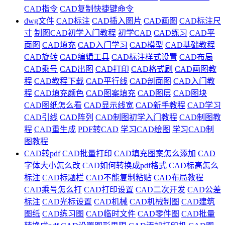
CAD指令
CAD复制快捷键命令
dwg文件
CAD标注
CAD插入图片
CAD画图
CAD标注尺
寸
制图CAD初学入门教程
初学CAD
CAD练习
CAD平
面图
CAD填充
CAD入门学习
CAD模型
CAD基础教程
CAD旋转
CAD编辑工具
CAD标注样式设置
CAD布局
CAD乘号
CAD出图
CAD打印
CAD格式刷
CAD画图教
程
CAD教程下载
CAD平行线
CAD剖面图
CAD入门教
程
CAD填充颜色
CAD图案填充
CAD图层
CAD图块
CAD图纸怎么看
CAD显示线宽
CAD新手教程
CAD学习
CAD引线
CAD阵列
CAD制图初学入门教程
CAD制图教
程
CAD重生成
PDF转CAD
学习CAD绘图
学习CAD制
图教程
CAD转pdf
CAD批量打印
CAD填充图案怎么添加
CAD
字体大小怎么改
CAD如何转换成pdf格式
CAD标高怎么
标注
CAD标题栏
CAD不能复制粘贴
CAD布局教程
CAD乘号怎么打
CAD打印设置
CAD二次开发
CAD公差
标注
CAD光标设置
CAD机械
CAD机械制图
CAD建筑
图纸
CAD练习图
CAD临时文件
CAD零件图
CAD批量