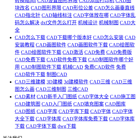
转换成pdf
CAD设置图形界限
CAD添加打印机
CAD图
块改名
CAD图形界限
CAD形位公差
CAD怎么画垂直线
CAD指北针
CAD轴线标注
CAD字体放在哪
CAD字体乱
码怎么解决
dxf文件怎么打开
机械设计
机械制图
CAD大
全
CAD怎么下载
CAD下载哪个版本好
CAD怎么安装
CAD
安装教程
CAD画图软件
CAD画图软件下载
CAD绘图软
件
CAD绘图软件下载
CAD激活
CAD免费
CAD免费版
CAD免费下载
CAD软件免费下载
CAD制图软件哪个好
用
CAD制图软件下载
机械CAD
免费CAD软件
免费
CAD软件下载
制图CAD
CAD三维建模
3D建模
3d建模软件
CAD三维
CAD三维
图怎么画
CAD三维制图
三维CAD
CAD素材
CAD新手入门图纸
CAD字体大全
CAD施工图
CAD建筑图
CAD入门图纸
CAD填充图案
CAD图库
CAD图纸
CAD字库
CAD字库下载
CAD字体
CAD字体
大全下载
CAD字体库
CAD字体库免费下载
CAD字体库
下载
CAD字体下载
dwg下载