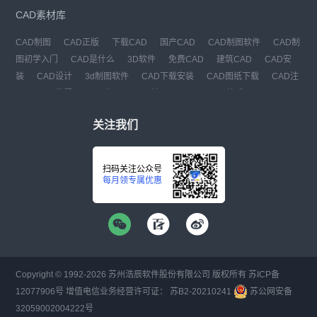
CAD素材库
CAD制图
CAD正版
下载CAD
国产CAD
CAD制图软件
CAD制
图初学入门
CAD是什么
3D软件
免费CAD
建筑CAD
CAD安
装
CAD设计
3d制图软件
CAD下载安装
CAD图纸下载
CAD注
册
CAD教程
CAD官网
CAD绘图
dwg
dwg格式
关注我们
扫码关注公众号
每月领专属优惠
Copyright © 1992-
2026
苏州浩辰软件股份有限公司 版权所有
苏ICP备
12077906号
增值电信业务经营许可证：
苏B2-20210241
苏公网安备
32059002004222号