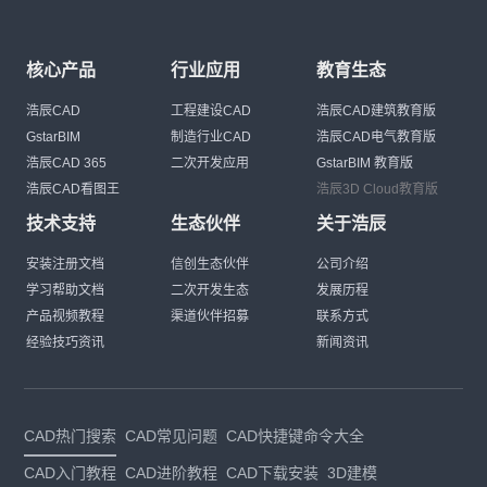
核心产品
行业应用
教育生态
浩辰CAD
工程建设CAD
浩辰CAD建筑教育版
GstarBIM
制造行业CAD
浩辰CAD电气教育版
浩辰CAD 365
二次开发应用
GstarBIM 教育版
浩辰CAD看图王
浩辰3D Cloud教育版
技术支持
生态伙伴
关于浩辰
安装注册文档
信创生态伙伴
公司介绍
学习帮助文档
二次开发生态
发展历程
产品视频教程
渠道伙伴招募
联系方式
经验技巧资讯
新闻资讯
CAD热门搜索
CAD常见问题
CAD快捷键命令大全
CAD入门教程
CAD进阶教程
CAD下载安装
3D建模