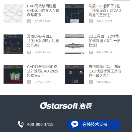
CAD高效绘图秘籍：
浩辰CAD看图王 | 论
CAD常用命令大全图
「精度设置」对CAD
表珍藏版
测量的重要性！
2025-03-07
2024-12-04
浩辰CAD看图王 |
2D工程图与3D模型
「坐标系切换」功能
如何数据关联？一招
怎么用？
搞定！
2024-10-10
2024-06-21
CAD打开多种3D格
告别繁琐计算，浩辰
式？浩辰CAD 2025
CAD快速计算工具助
轻松搞定！
你一臂之力！
2024-08-22
2024-06-20
400-800-1418
在线技术支持