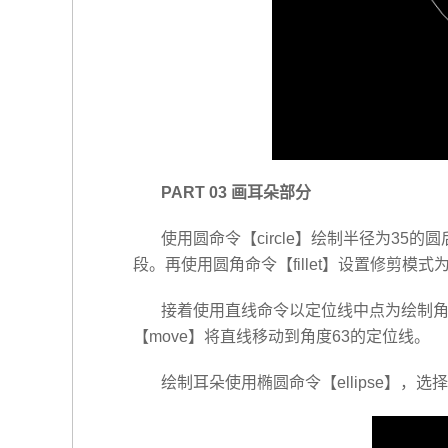
PART 03 画耳朵部分
使用圆命令【circle】绘制半径为3
段。再使用圆角命令【fillet】设置修剪模
接着使用直线命令以定位线中点为绘制角度
【move】将直线移动到角度63的定位线。
绘制耳朵使用椭圆命令【ellipse】，