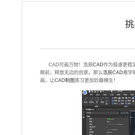
挑
CAD可画万物！浩辰
CAD
作为极速更稳
眼前，释放无边的创意。那么
浩辰CAD
难学
画，让
CAD制图
练习更加妙趣横生！