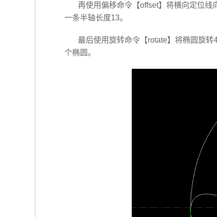
再使用偏移命令【offset】将横向定位
一条半轴长度13。
最后使用旋转命令【rotate】将椭圆旋
个椭圆。