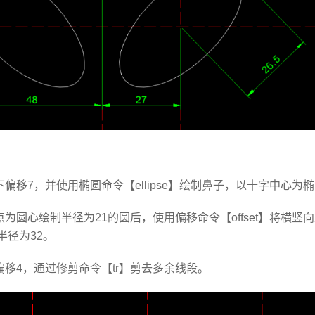
向下偏移7，并使用椭圆命令【ellipse】绘制鼻子，以十字中心
限点为圆心绘制半径为21的圆后，使用偏移命令【offset】将横
半径为32。
下偏移4，通过修剪命令【tr】剪去多余线段。