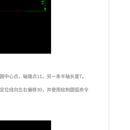
为椭圆中心点，轴端点11，另一条半轴长度7。
竖向定位线向左右偏移30，并使用绘制圆弧命令