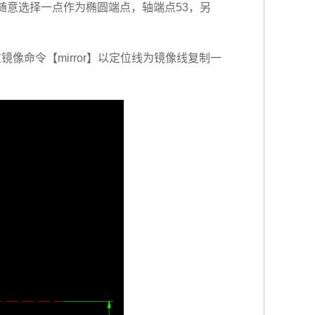
e】随意选择一点作为椭圆端点，轴端点53，另
镜像命令【mirror】以定位线为镜像线复制一