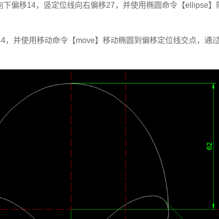
线向下偏移14，竖定位线向右偏移27，并使用椭圆命令【ellips
转44，并使用移动命令【move】移动椭圆到偏移定位线交点，通过