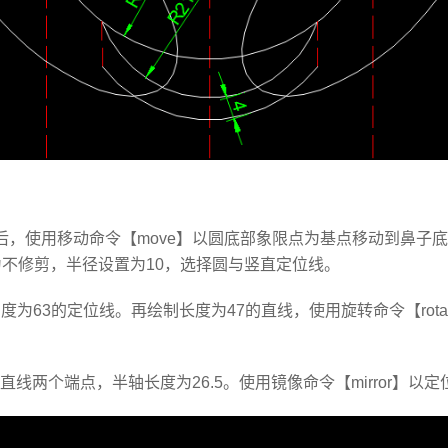
5的圆后，使用移动命令【move】以圆底部象限点为基点移动到鼻子
式为不修剪，半径设置为10，选择圆与竖直定位线。
为63的定位线。再绘制长度为47的直线，使用旋转命令【rota
选择直线两个端点，半轴长度为26.5。使用镜像命令【mirror】