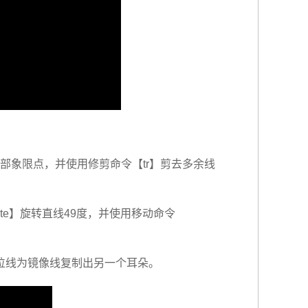
底部象限点，并使用修剪命令【tr】剪去多余线
te】旋转直线49度，并使用移动命令
以定位线为镜像线复制出另一个耳朵。