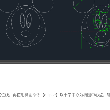
位线，再使用椭圆命令【ellipse】以十字中心为椭圆中心点，