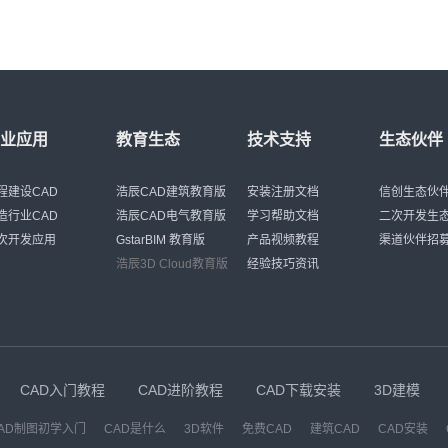
行业应用
教育生态
技术支持
生态伙伴
程建设CAD
浩辰CAD建筑教育版
安装注册文档
信创生态伙
造行业CAD
浩辰CAD电气教育版
学习帮助文档
二次开发生
次开发应用
GstarBIM 教育版
产品视频教程
渠道伙伴招
浩辰3D Cloud教育版
经验技巧资讯
CAD入门教程
CAD进阶教程
CAD下载安装
3D建模
AD制图初学入门
CAD是什么
3D软件
免费CAD
建筑CAD
CAD安装