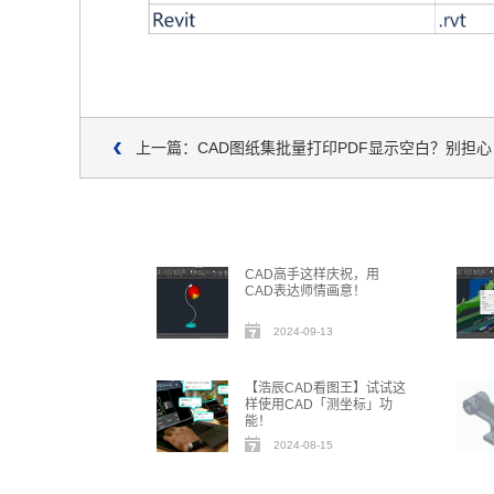
上一篇：CAD图纸集批量打印PDF显示空白？别担
CAD高手这样庆祝，用
CAD表达师情画意！
2024-09-13
【浩辰CAD看图王】试试这
样使用CAD「测坐标」功
能！
2024-08-15