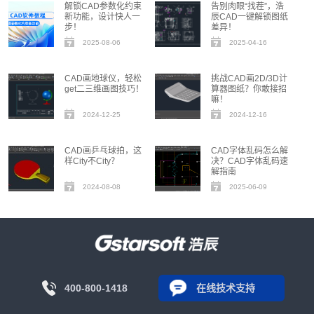
解锁CAD参数化约束
告别肉眼“找茬”，浩
新功能，设计快人一
辰CAD一键解锁图纸
步！
差异！
2025-08-06
2025-04-16
CAD画地球仪，轻松
挑战CAD画2D/3D计
get二三维画图技巧！
算器图纸？你敢接招
嘛！
2024-12-25
2024-12-16
CAD画乒乓球拍，这
CAD字体乱码怎么解
样City不City？
决？CAD字体乱码速
解指南
2024-08-08
2025-06-09
400-800-1418
在线技术支持