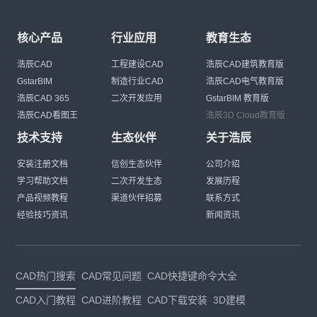
核心产品
行业应用
教育生态
浩辰CAD
工程建设CAD
浩辰CAD建筑教育版
GstarBIM
制造行业CAD
浩辰CAD电气教育版
浩辰CAD 365
二次开发应用
GstarBIM 教育版
浩辰CAD看图王
浩辰3D Cloud教育版
技术支持
生态伙伴
关于浩辰
安装注册文档
信创生态伙伴
公司介绍
学习帮助文档
二次开发生态
发展历程
产品视频教程
渠道伙伴招募
联系方式
经验技巧资讯
新闻资讯
CAD热门搜索
CAD常见问题
CAD快捷键命令大全
CAD入门教程
CAD进阶教程
CAD下载安装
3D建模