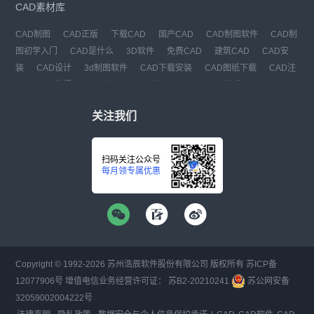
CAD素材库
CAD制图
CAD正版
下载CAD
国产CAD
CAD制图软件
CAD制
图初学入门
CAD是什么
3D软件
免费CAD
建筑CAD
CAD安
装
CAD设计
3d制图软件
CAD下载安装
CAD图纸下载
CAD注
册
CAD教程
CAD官网
CAD绘图
dwg
dwg格式
关注我们
扫码关注公众号
每月领专属优惠
Copyright © 1992-
2026
苏州浩辰软件股份有限公司 版权所有
苏ICP备
12077906号
增值电信业务经营许可证：
苏B2-20210241
苏公网安备
32059002004222号