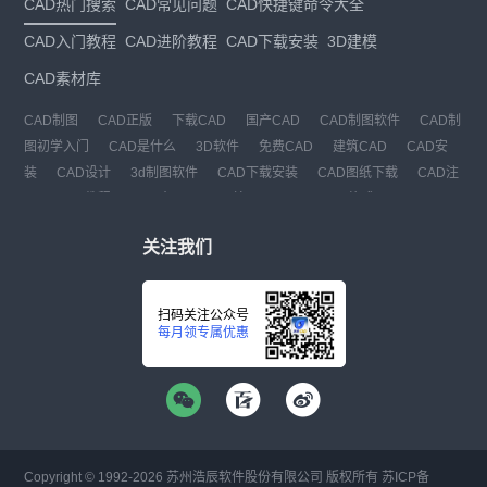
CAD热门搜索
CAD常见问题
CAD快捷键命令大全
CAD入门教程
CAD进阶教程
CAD下载安装
3D建模
CAD素材库
CAD制图
CAD正版
下载CAD
国产CAD
CAD制图软件
CAD制
图初学入门
CAD是什么
3D软件
免费CAD
建筑CAD
CAD安
装
CAD设计
3d制图软件
CAD下载安装
CAD图纸下载
CAD注
册
CAD教程
CAD官网
CAD绘图
dwg
dwg格式
关注我们
扫码关注公众号
每月领专属优惠
Copyright © 1992-
2026
苏州浩辰软件股份有限公司 版权所有
苏ICP备