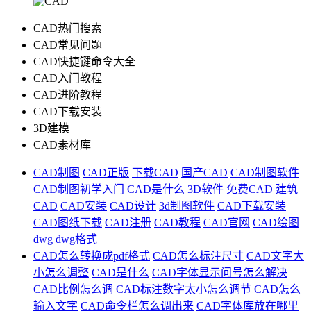
CAD热门搜索
CAD常见问题
CAD快捷键命令大全
CAD入门教程
CAD进阶教程
CAD下载安装
3D建模
CAD素材库
CAD制图
CAD正版
下载CAD
国产CAD
CAD制图软件
CAD制图初学入门
CAD是什么
3D软件
免费CAD
建筑
CAD
CAD安装
CAD设计
3d制图软件
CAD下载安装
CAD图纸下载
CAD注册
CAD教程
CAD官网
CAD绘图
dwg
dwg格式
CAD怎么转换成pdf格式
CAD怎么标注尺寸
CAD文字大
小怎么调整
CAD是什么
CAD字体显示问号怎么解决
CAD比例怎么调
CAD标注数字太小怎么调节
CAD怎么
输入文字
CAD命令栏怎么调出来
CAD字体库放在哪里