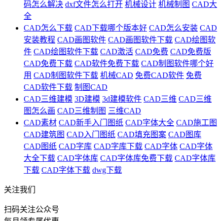
码怎么解决
dxf文件怎么打开
机械设计
机械制图
CAD大
全
CAD怎么下载
CAD下载哪个版本好
CAD怎么安装
CAD
安装教程
CAD画图软件
CAD画图软件下载
CAD绘图软
件
CAD绘图软件下载
CAD激活
CAD免费
CAD免费版
CAD免费下载
CAD软件免费下载
CAD制图软件哪个好
用
CAD制图软件下载
机械CAD
免费CAD软件
免费
CAD软件下载
制图CAD
CAD三维建模
3D建模
3d建模软件
CAD三维
CAD三维
图怎么画
CAD三维制图
三维CAD
CAD素材
CAD新手入门图纸
CAD字体大全
CAD施工图
CAD建筑图
CAD入门图纸
CAD填充图案
CAD图库
CAD图纸
CAD字库
CAD字库下载
CAD字体
CAD字体
大全下载
CAD字体库
CAD字体库免费下载
CAD字体库
下载
CAD字体下载
dwg下载
关注我们
扫码关注公众号