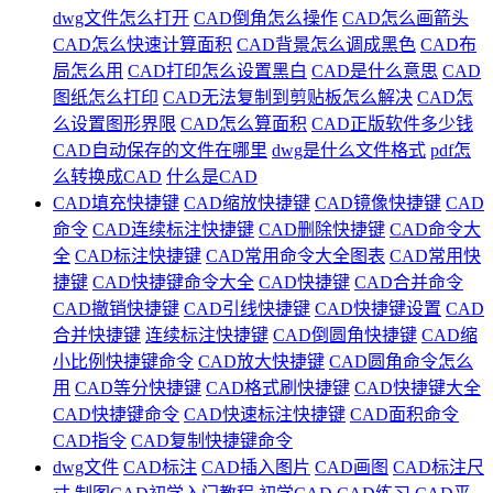
dwg文件怎么打开
CAD倒角怎么操作
CAD怎么画箭头
CAD怎么快速计算面积
CAD背景怎么调成黑色
CAD布
局怎么用
CAD打印怎么设置黑白
CAD是什么意思
CAD
图纸怎么打印
CAD无法复制到剪贴板怎么解决
CAD怎
么设置图形界限
CAD怎么算面积
CAD正版软件多少钱
CAD自动保存的文件在哪里
dwg是什么文件格式
pdf怎
么转换成CAD
什么是CAD
CAD填充快捷键
CAD缩放快捷键
CAD镜像快捷键
CAD
命令
CAD连续标注快捷键
CAD删除快捷键
CAD命令大
全
CAD标注快捷键
CAD常用命令大全图表
CAD常用快
捷键
CAD快捷键命令大全
CAD快捷键
CAD合并命令
CAD撤销快捷键
CAD引线快捷键
CAD快捷键设置
CAD
合并快捷键
连续标注快捷键
CAD倒圆角快捷键
CAD缩
小比例快捷键命令
CAD放大快捷键
CAD圆角命令怎么
用
CAD等分快捷键
CAD格式刷快捷键
CAD快捷键大全
CAD快捷键命令
CAD快速标注快捷键
CAD面积命令
CAD指令
CAD复制快捷键命令
dwg文件
CAD标注
CAD插入图片
CAD画图
CAD标注尺