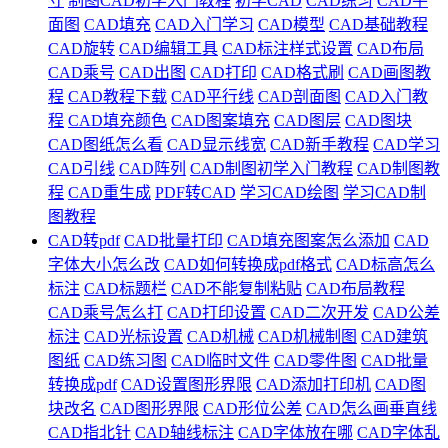
寸
制图CAD初学入门教程
初学CAD
CAD练习
CAD平
面图
CAD填充
CAD入门学习
CAD模型
CAD基础教程
CAD旋转
CAD编辑工具
CAD标注样式设置
CAD布局
CAD乘号
CAD出图
CAD打印
CAD格式刷
CAD画图教
程
CAD教程下载
CAD平行线
CAD剖面图
CAD入门教
程
CAD填充颜色
CAD图案填充
CAD图层
CAD图块
CAD图纸怎么看
CAD显示线宽
CAD新手教程
CAD学习
CAD引线
CAD阵列
CAD制图初学入门教程
CAD制图教
程
CAD重生成
PDF转CAD
学习CAD绘图
学习CAD制
图教程
CAD转pdf
CAD批量打印
CAD填充图案怎么添加
CAD
字体大小怎么改
CAD如何转换成pdf格式
CAD标高怎么
标注
CAD标题栏
CAD不能复制粘贴
CAD布局教程
CAD乘号怎么打
CAD打印设置
CAD二次开发
CAD公差
标注
CAD光标设置
CAD机械
CAD机械制图
CAD建筑
图纸
CAD练习图
CAD临时文件
CAD零件图
CAD批量
转换成pdf
CAD设置图形界限
CAD添加打印机
CAD图
块改名
CAD图形界限
CAD形位公差
CAD怎么画垂直线
CAD指北针
CAD轴线标注
CAD字体放在哪
CAD字体乱