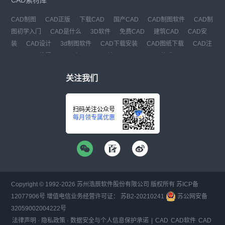
CAD制图
CAD正版
下载CAD
国产CAD
CAD制图软件
CAD制
图初学入门
CAD是什么
3D软件
免费CAD
建筑CAD
CAD安
装
CAD设计
3d制图软件
CAD下载安装
CAD图纸下载
CAD注
册
CAD教程
CAD官网
CAD绘图
dwg
dwg格式
关注我们
扫码关注公众号
每月领专属优惠
Copyright © 1992-
2026
苏州浩辰软件股份有限公司 版权所有
苏ICP备
12077906号
增值电信业务经营许可证：
苏B2-20210241
苏公网安备
32059002004222号
法律声明
·
隐私政策
·
数据安全与个人信息保护承诺
|
CAD
CAD软件
CAD