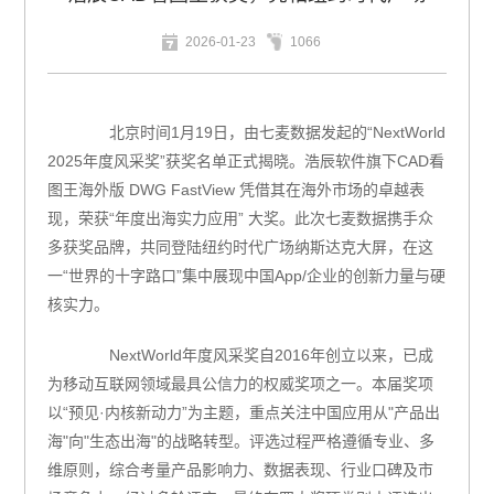
2026-01-23
1066
北京时间1月19日，由七麦数据发起的“NextWorld
2025年度风采奖”获奖名单正式揭晓。浩辰软件旗下CAD看
图王海外版 DWG FastView 凭借其在海外市场的卓越表
现，荣获“年度出海实力应用” 大奖。此次七麦数据携手众
多获奖品牌，共同登陆纽约时代广场纳斯达克大屏，在这
一“世界的十字路口”集中展现中国App/企业的创新力量与硬
核实力。
NextWorld年度风采奖自2016年创立以来，已成
为移动互联网领域最具公信力的权威奖项之一。本届奖项
以“预见·内核新动力”为主题，重点关注中国应用从"产品出
海"向"生态出海"的战略转型。评选过程严格遵循专业、多
维原则，综合考量产品影响力、数据表现、行业口碑及市