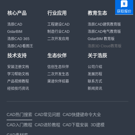
获取报价
核心产品
行业应用
教育生态
浩辰CAD
工程建设CAD
浩辰CAD建筑教育版
GstarBIM
制造行业CAD
浩辰CAD电气教育版
浩辰CAD 365
二次开发应用
GstarBIM 教育版
浩辰CAD看图王
浩辰3D Cloud教育版
技术支持
生态伙伴
关于浩辰
安装注册文档
信创生态伙伴
公司介绍
学习帮助文档
二次开发生态
发展历程
产品视频教程
渠道伙伴招募
联系方式
经验技巧资讯
新闻资讯
CAD热门搜索
CAD常见问题
CAD快捷键命令大全
CAD入门教程
CAD进阶教程
CAD下载安装
3D建模
CAD素材库