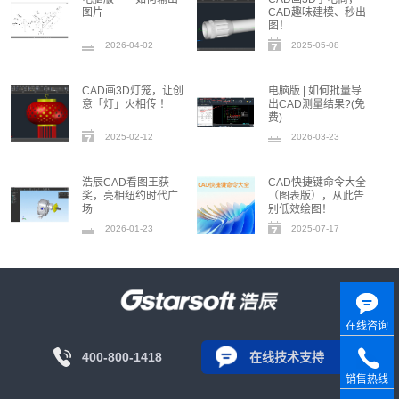
图片
CAD趣味建模、秒出
图！
2026-04-02
2025-05-08
16:06:54
CAD画3D灯笼，让创
电脑版 | 如何批量导
意「灯」火相传 ！
出CAD测量结果?(免
费)
2025-02-12
2026-03-23
00:00:02
浩辰CAD看图王获
CAD快捷键命令大全
奖，亮相纽约时代广
（图表版），从此告
场
别低效绘图！
2026-01-23
2025-07-17
00:00:39
在线咨询
400-800-1418
在线技术支持
销售热线