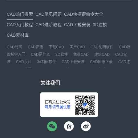
CAD热门搜索
CAD常见问题
CAD快捷键命令大全
CAD入门教程
CAD进阶教程
CAD下载安装
3D建模
CAD素材库
CAD制图
CAD正版
下载CAD
国产CAD
CAD制图软件
CAD制
图初学入门
CAD是什么
3D软件
免费CAD
建筑CAD
CAD安
装
CAD设计
3d制图软件
CAD下载安装
CAD图纸下载
CAD注
册
CAD教程
CAD官网
CAD绘图
dwg
dwg格式
关注我们
扫码关注公众号
每月领专属优惠