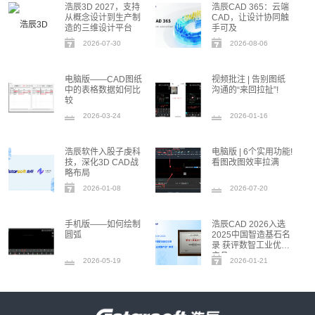
浩辰3D 2027，支持
浩辰CAD 365：云端
从概念设计到生产制
CAD，让设计协同触
造的三维设计平台
手可及
2026-07-30
2026-08-06
电脑版——CAD图纸
视频批注 | 告别图纸
中的表格数据如何比
沟通的“来回拉扯”!
较
2026-03-24
2026-01-16
15:57:56
00:00:57
浩辰软件入股子虔科
电脑版 | 6个实用功能!
技，深化3D CAD战
看图改图效率拉满
略布局
2026-01-08
2026-07-20
14:00:11
手机版——如何绘制
浩辰CAD 2026入选
圆弧
2025中国智造基石名
录 获评数智工业优秀
产品
2026-05-19
2026-01-21
00:00:13