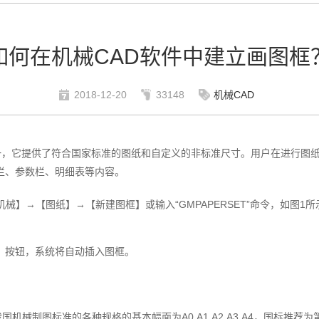
如何在机械CAD软件中建立画图框
2018-12-20
33148
机械CAD
，它提供了符合国家标准的图纸和自定义的非标准尺寸。用户在进行图
栏、参数栏、明细表等内容。
械】→【图纸】→【新建图框】或输入“GMPAPERSET”命令，如图1所
】按钮，系统将自动插入图框。
国机械制图标准的各种规格的基本幅面为A0,A1,A2,A3,A4，国标推