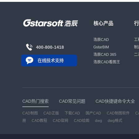
核心产品
浩辰CAD
工
400-800-1418
GstarBIM
制
浩辰CAD 365
二
在线技术支持
浩辰CAD看图王
CAD热门搜索
CAD常见问题
CAD快捷键命令大全
CAD制图
CAD正版
下载CAD
国产CAD
CAD制图软件
C
册
CAD教程
CAD官网
CAD绘图
dwg
dwg格式