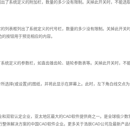
列出了系统定义的附加栏，数量的多少没有限制。关掉此开关时，不能选取
它的列表框列出了系统定义的代号栏，数量的多少没有限制。关掉此开关时，
边的按钮用于预览相应的内容。
了系统定义的参数栏，如直齿锥齿轮、链轮参数表等。关掉此开关时，不能
所选择(或设置)的图纸，并将此显示在屏幕上。此时，左下角白线交点为坐标
和双软认定企业，亚太地区最大的CAD软件提供商之一。是全球极少数
决方案的中国CAD软件企业。更多关于浩辰CAD公司及最新产品信息，请访问 : h