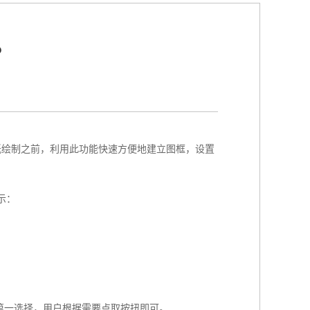
？
纸绘制之前，利用此功能快速方便地建立图框，设置
示：
荐为第一选择，用户根据需要点取按扭即可。