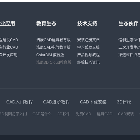
行业应用
教育生态
技术支持
生态伙伴
程建设CAD
浩辰CAD建筑教育版
安装注册文档
信创生态伙
造行业CAD
浩辰CAD电气教育版
学习帮助文档
二次开发生
次开发应用
GstarBIM 教育版
产品视频教程
渠道伙伴招
浩辰3D Cloud教育版
经验技巧资讯
CAD入门教程
CAD进阶教程
CAD下载安装
3D建模
AD制图初学入门
CAD是什么
3D软件
免费CAD
建筑CAD
CAD安装