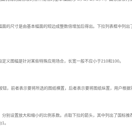
幅面的尺寸是由基本幅面的短边成整数倍增加后得出。下拉列表框中列出
定义图幅是针对某些特殊应用场合，长宽一般不应小于210和100。
”两个按钮，前者表示要将所选的图纸横置，后者表示要将图纸纵置，用户根
，分别设置放大和缩小的比例系数。点取下拉的箭头，其中列出了国标推
为1。