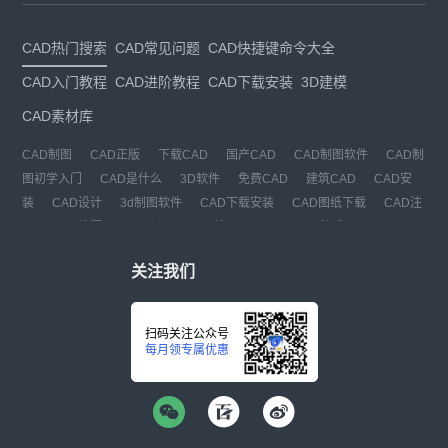
CAD热门搜索
CAD常见问题
CAD快捷键命令大全
CAD入门教程
CAD进阶教程
CAD下载安装
3D建模
CAD素材库
CAD制图
CAD正版
下载CAD
国产CAD
CAD制图软件
CAD制
图初学入门
CAD是什么
3D软件
免费CAD
建筑CAD
CAD安
装
CAD设计
3d制图软件
CAD下载安装
CAD图纸下载
CAD注
册
CAD教程
CAD官网
CAD绘图
dwg
dwg格式
关注我们
扫码关注公众号
每月领专属优惠