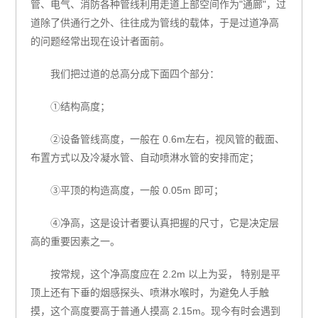
管、电气、消防各种管线利用走道上部空间作为"通廊"，过
道除了供通行之外、往往成为管线的载体，于是过道净高
的问题经常出现在设计者面前。
我们把过道的总高分成下面四个部分：
①结构高度；
②设备管线高度，一般在 0.6m左右，视风管的截面、
布置方式以及冷凝水管、自动喷淋水管的安排而定；
③平顶的构造高度，一般 0.05m 即可；
④净高，这是设计者要认真把握的尺寸，它是决定层
高的重要因素之一。
按常规，这个净高度应在 2.2m 以上为妥， 特别是平
顶上还有下垂的烟感探头、喷淋水喉时，为避免人手触
摸，这个高度要高于普通人摸高 2.15m。现今有时会遇到