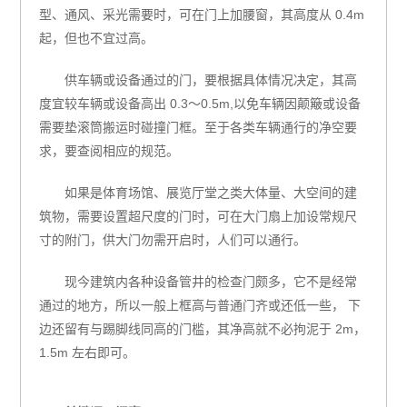
型、通风、采光需要时，可在门上加腰窗，其高度从 0.4m
起，但也不宜过高。
供车辆或设备通过的门，要根据具体情况决定，其高
度宜较车辆或设备高出 0.3～0.5m,以免车辆因颠簸或设备
需要垫滚筒搬运时碰撞门框。至于各类车辆通行的净空要
求，要查阅相应的规范。
如果是体育场馆、展览厅堂之类大体量、大空间的建
筑物，需要设置超尺度的门时，可在大门扇上加设常规尺
寸的附门，供大门勿需开启时，人们可以通行。
现今建筑内各种设备管井的检查门颇多，它不是经常
通过的地方，所以一般上框高与普通门齐或还低一些， 下
边还留有与踢脚线同高的门槛，其净高就不必拘泥于 2m，
1.5m 左右即可。