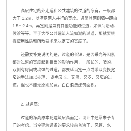
高层住宅的外走道和公共建筑的过道的净宽，一般都
大于 1.2m，以满足两人并行的宽度。通常其两侧墙中距由
1.5～2.4m，再宽则是兼有其他功能的过道，如课间活动、
候诊等等。至于大型公共建筑人流如潮的过道，那就要根
据使用性质和疏散要求来决定它的宽度了。
还需要补充说明的是，过道的长短，是否采光等因素
都对过道的宽度起到相当的影响作用，一般长的、暗的、
双侧有房间或墙壁的过道，都要适当宽一点或采取变换宽
窄的手法加以处理， 避免又长、又黑、又闷、又窄的过
道，但也不能无原则加宽，白白浪费建筑面积。
2. 过道高：
过道的净高原本随建筑层高而定，设计中通常未予专
门的考虑。当今建筑设备的要求较前普遍了，风管、水