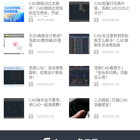
CAD图纸对比太麻
CAD批量打印再升
烦？CAD图纸比较轻
级，浩辰CAD2025上
松定位修改，开启高
大分！
效设计之旅
2025-08-08
2024-09-10
为3D曲面设计焦虑？
CAD无法复制到剪贴
浩辰3D教你画3D莲
板怎么解决？CAD复
花
制失灵自救指南
2024-08-09
2025-07-14
浩辰CAD：自动更新
浩辰CAD看图王 |
面积，绘图设计更高
「坐标系切换」功能
效！
怎么用？
2025-03-27
2024-10-10
CAD版年会不要停，
三点圆弧 | 打破CAD
用CAD一起来跳舞！
测量壁垒！
2025-01-16
2025-02-28