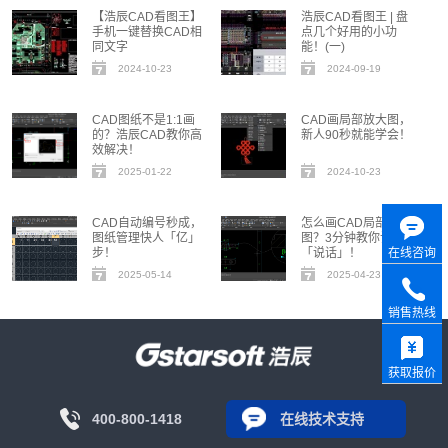
【浩辰CAD看图王】
浩辰CAD看图王 | 盘
手机一键替换CAD相
点几个好用的小功
同文字
能！(一)
2024-10-23
2024-09-19
CAD图纸不是1:1画
CAD画局部放大图，
的？浩辰CAD教你高
新人90秒就能学会！
效解决！
2025-01-22
2024-10-23
CAD自动编号秒成，
怎么画CAD局部放大
图纸管理快人「亿」
图？3分钟教你让细节
步！
「说话」！
在线咨询
2025-05-14
2025-04-23
销售热线
获取报价
400-800-1418
在线技术支持