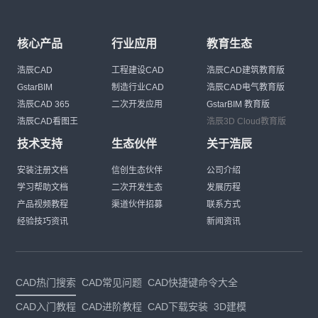
核心产品
行业应用
教育生态
浩辰CAD
工程建设CAD
浩辰CAD建筑教育版
GstarBIM
制造行业CAD
浩辰CAD电气教育版
浩辰CAD 365
二次开发应用
GstarBIM 教育版
浩辰CAD看图王
浩辰3D Cloud教育版
技术支持
生态伙伴
关于浩辰
安装注册文档
信创生态伙伴
公司介绍
学习帮助文档
二次开发生态
发展历程
产品视频教程
渠道伙伴招募
联系方式
经验技巧资讯
新闻资讯
CAD热门搜索
CAD常见问题
CAD快捷键命令大全
CAD入门教程
CAD进阶教程
CAD下载安装
3D建模