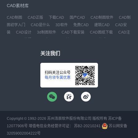
CAD素材库
CAD制图
CAD正版
下载CAD
国产CAD
CAD制图软件
CAD制
图初学入门
CAD是什么
3D软件
免费CAD
建筑CAD
CAD安
装
CAD设计
3d制图软件
CAD下载安装
CAD图纸下载
CAD注
册
CAD教程
CAD官网
CAD绘图
dwg
dwg格式
关注我们
扫码关注公众号
每月领专属优惠
Copyright © 1992-
2026
苏州浩辰软件股份有限公司 版权所有
苏ICP备
12077906号
增值电信业务经营许可证：
苏B2-20210241
苏公网安备
32059002004222号