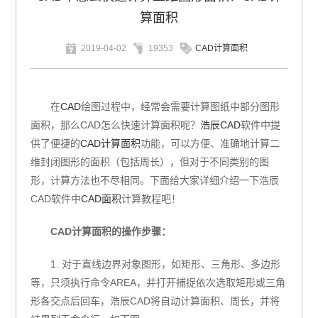
算面积
2019-04-02
19353
CAD计算面积
在
CAD
绘图过程中，经常会需要计算图纸中部分图形
面积，那么CAD怎么快速计算面积呢？
浩辰CAD
软件中提
供了便捷的
CAD计算面积
功能，可以方便、准确地计算二
维封闭图形的面积（包括周长），但对于不同类别的图
形，计算方法也不尽相同。下面给大家详细介绍一下浩辰
CAD软件中
CAD面积
计算教程吧！
CAD计算面积的操作步骤：
1.
对于直线边界对象图形，如矩形、三角形、多边形
等，只须执行命令AREA
，并打开捕捉依次选取矩形或三角
形各交点后回车，浩辰CAD
将自动计算面积、周长，并将