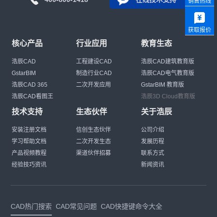
销售热线
获取报价
核心产品
行业应用
教育生态
浩辰CAD
工程建设CAD
浩辰CAD建筑教育版
GstarBIM
制造行业CAD
浩辰CAD电气教育版
浩辰CAD 365
二次开发应用
GstarBIM 教育版
浩辰CAD看图王
浩辰3D Cloud教育版
技术支持
生态伙伴
关于浩辰
安装注册文档
信创生态伙伴
公司介绍
学习帮助文档
二次开发生态
发展历程
产品视频教程
渠道伙伴招募
联系方式
经验技巧资讯
新闻资讯
CAD热门搜索
CAD常见问题
CAD快捷键命令大全