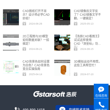
CAD图纸打开不显
CAD镜像后文字反
示？设计师必学CAD
了？CAD镜像文字不
妙招！
翻，一键搞定！
2024-06-26
2025-05-13
2D工程图与3D模型
【浩辰CAD看图王】
如何数据关联？一招
试试这样使用
搞定！
CAD「测坐标」功
能！
2024-06-21
2024-08-15
CAD背景色如何设置
3D模拟运动不用慌，
为白色？CAD背景色
这些工具帮您忙！
变白实操指南
2025-04-14
2024-07-10
在线咨询
400-800-1418
在线技术支持