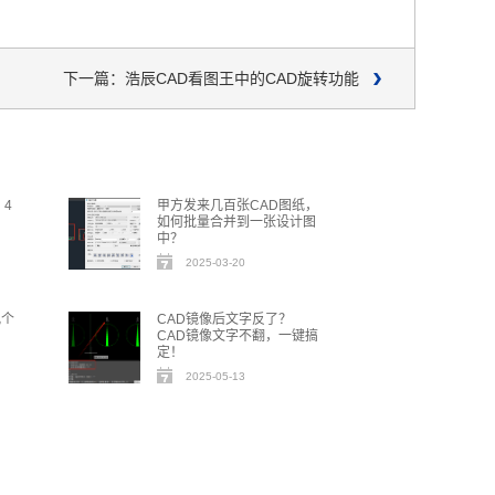
下一篇：浩辰CAD看图王中的CAD旋转功能
？4
甲方发来几百张CAD图纸，
如何批量合并到一张设计图
中？
2025-03-20
几个
CAD镜像后文字反了？
CAD镜像文字不翻，一键搞
定！
2025-05-13