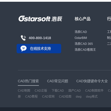
核心产品
浩辰CAD
工
400-800-1418
GstarBIM
制
浩辰CAD 365
二
在线技术支持
浩辰CAD看图王
CAD热门搜索
CAD常见问题
CAD快捷键命令大全
CAD制图
CAD正版
下载CAD
国产CAD
CAD制图软件
C
册
CAD教程
CAD官网
CAD绘图
dwg
dwg格式