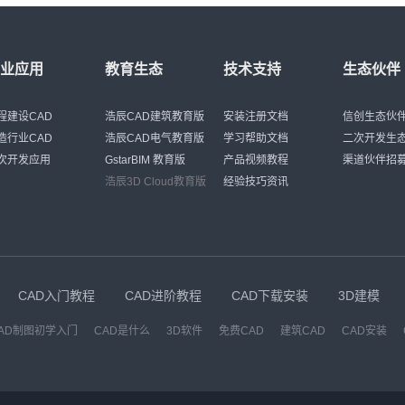
行业应用
教育生态
技术支持
生态伙伴
程建设CAD
浩辰CAD建筑教育版
安装注册文档
信创生态伙
造行业CAD
浩辰CAD电气教育版
学习帮助文档
二次开发生
次开发应用
GstarBIM 教育版
产品视频教程
渠道伙伴招
浩辰3D Cloud教育版
经验技巧资讯
CAD入门教程
CAD进阶教程
CAD下载安装
3D建模
AD制图初学入门
CAD是什么
3D软件
免费CAD
建筑CAD
CAD安装