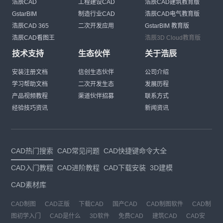
浩辰CAD
工程建设CAD
浩辰CAD建筑教育版
GstarBIM
制造行业CAD
浩辰CAD电气教育版
浩辰CAD 365
二次开发应用
GstarBIM 教育版
浩辰CAD看图王
浩辰3D Cloud教育版
技术支持
生态伙伴
关于浩辰
安装注册文档
信创生态伙伴
公司介绍
学习帮助文档
二次开发生态
发展历程
产品视频教程
渠道伙伴招募
联系方式
经验技巧资讯
新闻资讯
CAD热门搜索
CAD常见问题
CAD快捷键命令大全
CAD入门教程
CAD进阶教程
CAD下载安装
3D建模
CAD素材库
CAD制图
CAD正版
下载CAD
国产CAD
CAD制图软件
CAD制
图初学入门
CAD是什么
3D软件
免费CAD
建筑CAD
CAD安