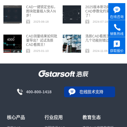
CAD一键锁定坐标，
2025版本新功能，
图块批量插入快人N
CAD参数化约束来
步！
了！
在线咨询
2025-06-18
2024-07-18
销售热线
CAD测量结果如何批
浩辰CAD看图王 | 这
量导出？试试浩辰
几个功能别错过！
CAD看图王！
获取报价
2025-01-10
2024-11-06
400-800-1418
在线技术支持
核心产品
行业应用
教育生态