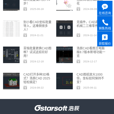
步！
花
2025-06-18
2024-08-09
在线咨询
别小看CAD坐标批量
无插件，CAD高效画
导入，这难倒很多
机械二三维零件图！
销售热线
人！
2024-11-21
2024-11-14
获取报价
苦恼批量更换CAD图
浩辰CAD看图王电脑
框？试试这招巨好
版8.7版本新增功能一
用！
览
2024-12-18
2024-12-17
CAD打开多种3D格
CAD图纸放大1000
式？浩辰CAD 2025
倍，坐标如何保持不
轻松搞定！
变？
2024-08-22
2025-06-11