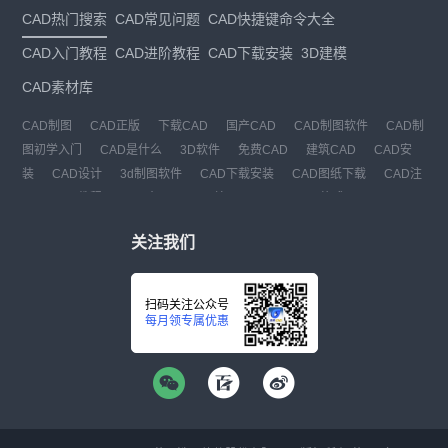
CAD热门搜索
CAD常见问题
CAD快捷键命令大全
CAD入门教程
CAD进阶教程
CAD下载安装
3D建模
CAD素材库
CAD制图
CAD正版
下载CAD
国产CAD
CAD制图软件
CAD制
图初学入门
CAD是什么
3D软件
免费CAD
建筑CAD
CAD安
装
CAD设计
3d制图软件
CAD下载安装
CAD图纸下载
CAD注
册
CAD教程
CAD官网
CAD绘图
dwg
dwg格式
关注我们
扫码关注公众号
每月领专属优惠