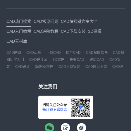
CAD热门搜索
CAD常见问题
CAD快捷键命令大全
CAD入门教程
CAD进阶教程
CAD下载安装
3D建模
CAD素材库
CAD制图
CAD正版
下载CAD
国产CAD
CAD制图软件
CAD制
图初学入门
CAD是什么
3D软件
免费CAD
建筑CAD
CAD安
装
CAD设计
3d制图软件
CAD下载安装
CAD图纸下载
CAD注
册
CAD教程
CAD官网
CAD绘图
dwg
dwg格式
关注我们
扫码关注公众号
每月领专属优惠