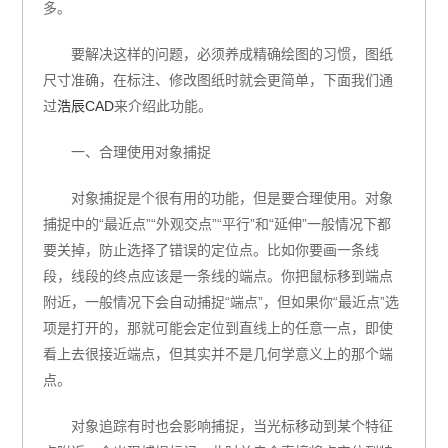
多。
要解决这样的问题，必须养成精确绘图的习惯，图纸
尺寸准确，在标注、修改图纸时就会更简单，下面我们通
过
浩辰CAD
来介绍此功能。
一、合理使用对象捕捉
对象捕捉是个很有用的功能，但是要合理使用。对象
捕捉中的“最近点”“外观交点”“平行”和“延伸”一般情况下都
要关掉，防止选择了错误的定位点。比如你要画一条线
段，线段的终点应该是一条线的端点。你把鼠标移到端点
附近，一般情况下会自动捕捉“端点”，但如果你“最近点”选
项是打开的，那就可能会定位到直线上的任意一点，即使
看上去很接近端点，但其实并不是几何学意义上的那个端
点。
对象追踪有时也会影响捕捉，当光标移动到某个特征