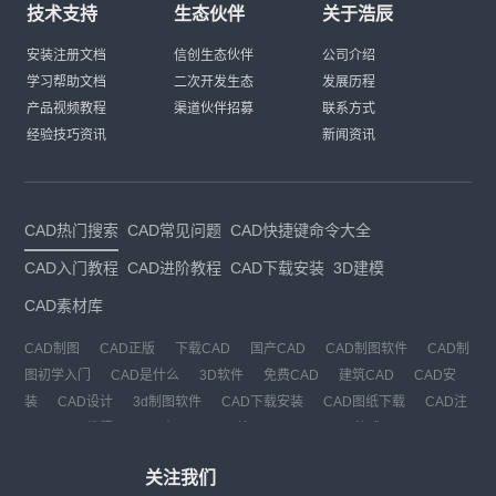
技术支持
生态伙伴
关于浩辰
安装注册文档
信创生态伙伴
公司介绍
学习帮助文档
二次开发生态
发展历程
产品视频教程
渠道伙伴招募
联系方式
经验技巧资讯
新闻资讯
CAD热门搜索
CAD常见问题
CAD快捷键命令大全
CAD入门教程
CAD进阶教程
CAD下载安装
3D建模
CAD素材库
CAD制图
CAD正版
下载CAD
国产CAD
CAD制图软件
CAD制
图初学入门
CAD是什么
3D软件
免费CAD
建筑CAD
CAD安
装
CAD设计
3d制图软件
CAD下载安装
CAD图纸下载
CAD注
册
CAD教程
CAD官网
CAD绘图
dwg
dwg格式
关注我们