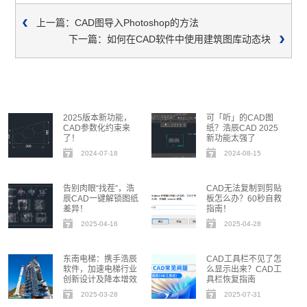
上一篇：CAD图导入Photoshop的方法
下一篇：如何在CAD软件中使用建筑图库动态块
2025版本新功能，
可「听」的CAD图
CAD参数化约束来
纸？浩辰CAD 2025
了！
新功能太强了
2024-07-18
2024-08-15
告别肉眼“找茬”，浩
CAD无法复制到剪贴
辰CAD一键解锁图纸
板怎么办？60秒自救
差异！
指南！
2025-04-16
2025-04-28
东南电梯：携手浩辰
CAD工具栏不见了怎
软件，加速电梯行业
么显示出来？CAD工
创新设计及降本增效
具栏恢复指南
2025-03-28
2025-07-31