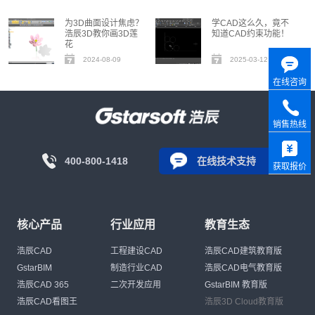
为3D曲面设计焦虑？
学CAD这么久，竟不
浩辰3D教你画3D莲
知道CAD约束功能！
花
2024-08-09
2025-03-12
在线咨询
销售热线
400-800-1418
在线技术支持
获取报价
核心产品
行业应用
教育生态
浩辰CAD
工程建设CAD
浩辰CAD建筑教育版
GstarBIM
制造行业CAD
浩辰CAD电气教育版
浩辰CAD 365
二次开发应用
GstarBIM 教育版
浩辰CAD看图王
浩辰3D Cloud教育版