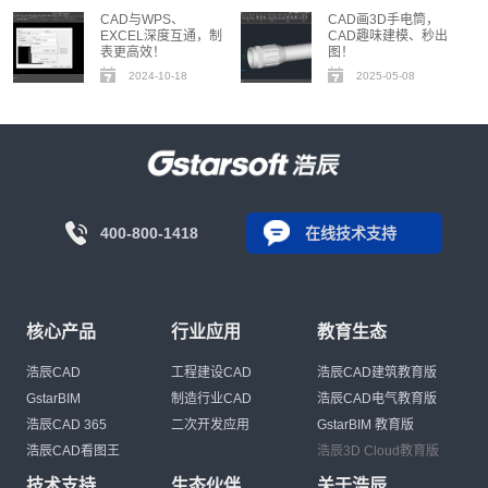
CAD与WPS、
CAD画3D手电筒，
EXCEL深度互通，制
CAD趣味建模、秒出
表更高效！
图！
2024-10-18
2025-05-08
400-800-1418
在线技术支持
核心产品
行业应用
教育生态
浩辰CAD
工程建设CAD
浩辰CAD建筑教育版
GstarBIM
制造行业CAD
浩辰CAD电气教育版
浩辰CAD 365
二次开发应用
GstarBIM 教育版
浩辰CAD看图王
浩辰3D Cloud教育版
技术支持
生态伙伴
关于浩辰