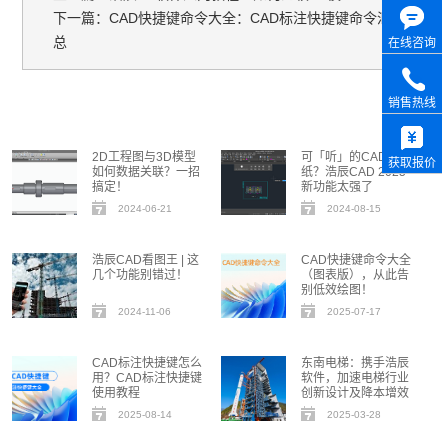
下一篇：CAD快捷键命令大全：CAD标注快捷键命令汇
总
在线咨询
销售热线
2D工程图与3D模型
可「听」的CAD图
获取报价
如何数据关联？一招
纸？浩辰CAD 2025
搞定！
新功能太强了
2024-06-21
2024-08-15
浩辰CAD看图王 | 这
CAD快捷键命令大全
几个功能别错过！
（图表版），从此告
别低效绘图！
2024-11-06
2025-07-17
CAD标注快捷键怎么
东南电梯：携手浩辰
用？CAD标注快捷键
软件，加速电梯行业
使用教程
创新设计及降本增效
2025-08-14
2025-03-28