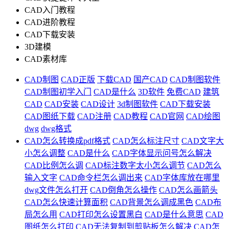
CAD入门教程
CAD进阶教程
CAD下载安装
3D建模
CAD素材库
CAD制图
CAD正版
下载CAD
国产CAD
CAD制图软件
CAD制图初学入门
CAD是什么
3D软件
免费CAD
建筑
CAD
CAD安装
CAD设计
3d制图软件
CAD下载安装
CAD图纸下载
CAD注册
CAD教程
CAD官网
CAD绘图
dwg
dwg格式
CAD怎么转换成pdf格式
CAD怎么标注尺寸
CAD文字大
小怎么调整
CAD是什么
CAD字体显示问号怎么解决
CAD比例怎么调
CAD标注数字太小怎么调节
CAD怎么
输入文字
CAD命令栏怎么调出来
CAD字体库放在哪里
dwg文件怎么打开
CAD倒角怎么操作
CAD怎么画箭头
CAD怎么快速计算面积
CAD背景怎么调成黑色
CAD布
局怎么用
CAD打印怎么设置黑白
CAD是什么意思
CAD
图纸怎么打印
CAD无法复制到剪贴板怎么解决
CAD怎