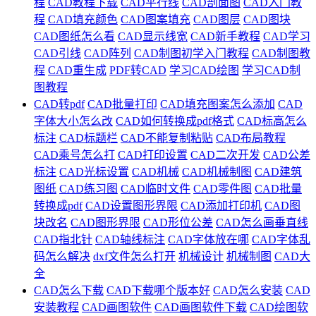
程
CAD教程下载
CAD平行线
CAD剖面图
CAD入门教
程
CAD填充颜色
CAD图案填充
CAD图层
CAD图块
CAD图纸怎么看
CAD显示线宽
CAD新手教程
CAD学习
CAD引线
CAD阵列
CAD制图初学入门教程
CAD制图教
程
CAD重生成
PDF转CAD
学习CAD绘图
学习CAD制
图教程
CAD转pdf
CAD批量打印
CAD填充图案怎么添加
CAD
字体大小怎么改
CAD如何转换成pdf格式
CAD标高怎么
标注
CAD标题栏
CAD不能复制粘贴
CAD布局教程
CAD乘号怎么打
CAD打印设置
CAD二次开发
CAD公差
标注
CAD光标设置
CAD机械
CAD机械制图
CAD建筑
图纸
CAD练习图
CAD临时文件
CAD零件图
CAD批量
转换成pdf
CAD设置图形界限
CAD添加打印机
CAD图
块改名
CAD图形界限
CAD形位公差
CAD怎么画垂直线
CAD指北针
CAD轴线标注
CAD字体放在哪
CAD字体乱
码怎么解决
dxf文件怎么打开
机械设计
机械制图
CAD大
全
CAD怎么下载
CAD下载哪个版本好
CAD怎么安装
CAD
安装教程
CAD画图软件
CAD画图软件下载
CAD绘图软