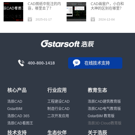
CAD图纸中批注的内
CAD画窗户，小白和
容，哪里去了？
大神的区别在哪里？
2025-01-17
2024-12-04
400-800-1418
在线技术支持
核心产品
行业应用
教育生态
浩辰CAD
工程建设CAD
浩辰CAD建筑教育版
GstarBIM
制造行业CAD
浩辰CAD电气教育版
浩辰CAD 365
二次开发应用
GstarBIM 教育版
浩辰CAD看图王
浩辰3D Cloud教育版
技术支持
生态伙伴
关于浩辰