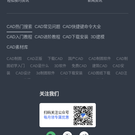
经验技巧资讯
新闻资讯
CAD热门搜索
CAD常见问题
CAD快捷键命令大全
CAD入门教程
CAD进阶教程
CAD下载安装
3D建模
CAD素材库
CAD制图
CAD正版
下载CAD
国产CAD
CAD制图软件
CAD制
图初学入门
CAD是什么
3D软件
免费CAD
建筑CAD
CAD安
装
CAD设计
3d制图软件
CAD下载安装
CAD图纸下载
CAD注
册
CAD教程
CAD官网
CAD绘图
dwg
dwg格式
关注我们
扫码关注公众号
每月领专属优惠