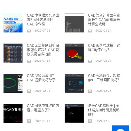
CAD命令栏怎么调出
CAD怎么计算面积和
来？4种方法找回
周长？CAD面积周长
CAD命令栏
计算全攻略
2025-07-23
2025-03-14
CAD无法复制到剪贴
CAD画乒乓球拍，这
板怎么解决？CAD复
样City不City？
制失灵自救指南
2025-07-14
2024-08-08
CAD渲染怎么用？
CAD画地球仪，轻松
CAD渲染技巧分享
get二三维画图技巧！
2024-12-31
2024-12-25
CAD图纸中批注的内
浩辰CAD看图王 | 全
容，哪里去了？
终端支持跨图复制粘
贴！
2025-01-17
2024-12-30