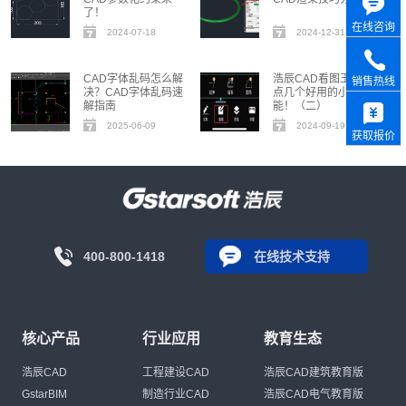
了！
在线咨询
2024-07-18
2024-12-31
CAD字体乱码怎么解
浩辰CAD看图王 | 盘
销售热线
决？CAD字体乱码速
点几个好用的小功
解指南
能！（二）
2025-06-09
2024-09-19
获取报价
400-800-1418
在线技术支持
核心产品
行业应用
教育生态
浩辰CAD
工程建设CAD
浩辰CAD建筑教育版
GstarBIM
制造行业CAD
浩辰CAD电气教育版