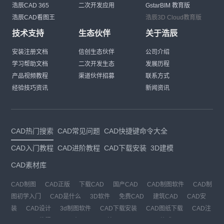
浩辰CAD 365
二次开发应用
GstarBIM 教育版
浩辰CAD看图王
浩辰3D Cloud教育版
技术支持
生态伙伴
关于浩辰
安装注册文档
信创生态伙伴
公司介绍
学习帮助文档
二次开发生态
发展历程
产品视频教程
渠道伙伴招募
联系方式
经验技巧资讯
新闻资讯
CAD热门搜索
CAD常见问题
CAD快捷键命令大全
CAD入门教程
CAD进阶教程
CAD下载安装
3D建模
CAD素材库
CAD制图
CAD正版
下载CAD
国产CAD
CAD制图软件
CAD制
图初学入门
CAD是什么
3D软件
免费CAD
建筑CAD
CAD安
装
CAD设计
3d制图软件
CAD下载安装
CAD图纸下载
CAD注
册
CAD教程
CAD官网
CAD绘图
dwg
dwg格式