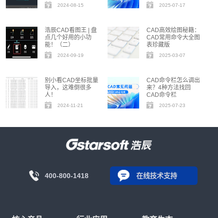
2024-08-15
2025-07-17
浩辰CAD看图王 | 盘
CAD高效绘图秘籍：
点几个好用的小功
CAD常用命令大全图
能！（二）
表珍藏版
2024-09-19
2025-03-07
别小看CAD坐标批量
CAD命令栏怎么调出
导入，这难倒很多
来？4种方法找回
人！
CAD命令栏
2024-11-21
2025-07-23
400-800-1418
在线技术支持