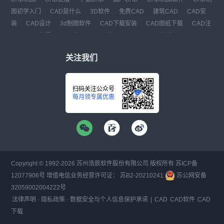
图初学入门
CAD是什么
3D软件
免费CAD
建筑CAD
CAD安
装
CAD设计
3d制图软件
CAD下载安装
CAD图纸下载
CAD注
册
CAD教程
CAD官网
CAD绘图
dwg
dwg格式
关注我们
扫码关注公众号
每月领专属优惠
Copyright © 1992-
2026
苏州浩辰软件股份有限公司 版权所有
苏ICP备
12077906号
增值电信业务经营许可证：
苏B2-20210241
苏公网安备
32059002004222号
法律声明
·
隐私政策
·
数据安全与个人信息保护承诺
|
CAD
CAD软件
CAD
下载