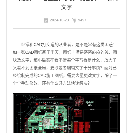
文字
2024-10-23
9497
经常和
CAD
打交道的从业者，是不是常有这类困惑：
如
一张
CAD
图纸画了半天，图纸上满是密密麻麻的线、图
块及文字，缩小后实在看不清每个字写得是什么，放大了
又看不到图纸全局，要改或者编辑文字十分麻烦？
面对已
经绘制完成的CAD施工图纸，需要大量更改文字，除了一
个个手动修改，还有什么好方法快速解决？