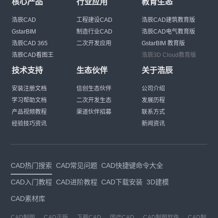
核心产品
行业应用
教育生态
浩辰CAD
工程建设CAD
浩辰CAD建筑教育版
GstarBIM
制造行业CAD
浩辰CAD电气教育版
浩辰CAD 365
二次开发应用
GstarBIM 教育版
浩辰CAD看图王
浩辰3D Cloud教育版
技术支持
生态伙伴
关于浩辰
安装注册文档
信创生态伙伴
公司介绍
学习帮助文档
二次开发生态
发展历程
产品视频教程
渠道伙伴招募
联系方式
经验技巧资讯
新闻资讯
CAD热门搜索
CAD常见问题
CAD快捷键命令大全
CAD入门教程
CAD进阶教程
CAD下载安装
3D建模
CAD素材库
CAD制图
CAD正版
下载CAD
国产CAD
CAD制图软件
CAD制