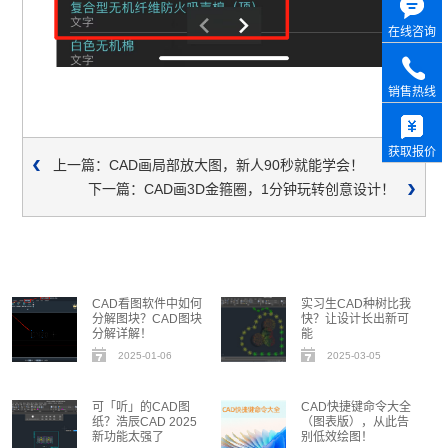
在线咨询
销售热线
获取报价
上一篇：CAD画局部放大图，新人90秒就能学会！
下一篇：CAD画3D金箍圈，1分钟玩转创意设计！
CAD看图软件中如何
实习生CAD种树比我
分解图块？CAD图块
快？让设计长出新可
分解详解！
能
2025-01-06
2025-03-05
可「听」的CAD图
CAD快捷键命令大全
纸？浩辰CAD 2025
（图表版），从此告
新功能太强了
别低效绘图！