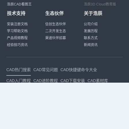
浩辰CAD看图王
浩辰3D Cloud教育版
技术支持
生态伙伴
关于浩辰
安装注册文档
信创生态伙伴
公司介绍
学习帮助文档
二次开发生态
发展历程
产品视频教程
渠道伙伴招募
联系方式
经验技巧资讯
新闻资讯
CAD热门搜索
CAD常见问题
CAD快捷键命令大全
CAD入门教程
CAD进阶教程
CAD下载安装
CAD素材库
CAD制图
CAD软件下载
CAD正版
免费CAD
下载CAD
国产
CAD
建筑CAD
CAD设计
CAD教程
CAD安装
CAD是什么
CAD制图软件
CAD制图初学入门
CAD下载安装
CAD图纸下载
CAD注册
CAD官网
CAD绘图
dwg
dwg格式
关注我们