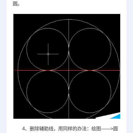
圆。
4
、删除辅助线，用同样的办法：绘图
——>
圆