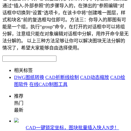
通过“插入-外部参照”的步骤导入的，在弹出的”参照编辑“对
话框中切换到“设置”选项卡，在该卡中将“创建唯一图层，样
式和块名”前的复选框勾住即可。方法三：你导入的那图有可
能是一个组，执行“group”命令，在打开的对话框中可以将组
分解，注意组只能在对象编辑对话框中分解，用炸开命令是无
法分解的。 以上三种方法足够让你可以解决图块无法分解的
情况了，希望大家能够自由选择使用。
相关标签
DWG图纸转换
CAD折断线绘制
CAD动态缩放
CAD绘
图软件
在线CAD制图工具
推荐
热门
最新
CAD一键锁定坐标，图块批量插入快人N步！