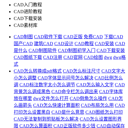
CAD入门教程
CAD进阶教程
CAD下载安装
CAD素材库
CAD制图
CAD软件下载
CAD正版
免费CAD
下载CAD
国产CAD
建筑CAD
CAD设计
CAD教程
CAD安装
CAD
是什么
CAD制图软件
CAD制图初学入门
CAD下载安装
CAD图纸下载
CAD注册
CAD官网
CAD绘图
dwg
dwg格
式
CAD怎么转换成pdf格式
CAD怎么标注尺寸
CAD文字大
小怎么调整
CAD字体显示问号怎么解决
CAD比例怎么
调
CAD标注数字太小怎么调节
CAD怎么输入文字
CAD
背景怎么调成黑色
CAD命令栏怎么调出来
CAD字体库
放在哪里
dwg文件怎么打开
CAD倒角怎么操作
CAD怎
么画箭头
CAD怎么快速计算面积
CAD布局怎么用
CAD
打印怎么设置黑白
CAD是什么意思
CAD图纸怎么打印
CAD无法复制到剪贴板怎么解决
CAD怎么设置图形界
限
CAD怎么算面积
CAD正版软件多少钱
CAD自动保存