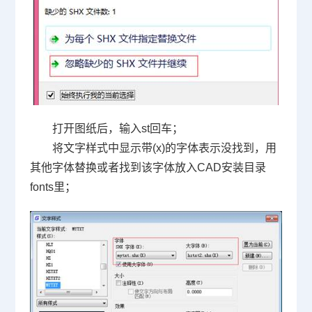
打开图纸后，输入
st
回车；
将文字样式中显示带
(x)
的字体表示没找到，用
其他字体替换或者找到该字体放入
CAD
安装目录
fonts
里；