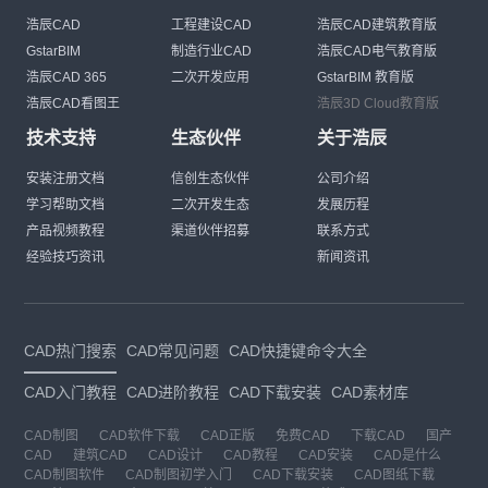
浩辰CAD
工程建设CAD
浩辰CAD建筑教育版
GstarBIM
制造行业CAD
浩辰CAD电气教育版
浩辰CAD 365
二次开发应用
GstarBIM 教育版
浩辰CAD看图王
浩辰3D Cloud教育版
技术支持
生态伙伴
关于浩辰
安装注册文档
信创生态伙伴
公司介绍
学习帮助文档
二次开发生态
发展历程
产品视频教程
渠道伙伴招募
联系方式
经验技巧资讯
新闻资讯
CAD热门搜索
CAD常见问题
CAD快捷键命令大全
CAD入门教程
CAD进阶教程
CAD下载安装
CAD素材库
CAD制图
CAD软件下载
CAD正版
免费CAD
下载CAD
国产
CAD
建筑CAD
CAD设计
CAD教程
CAD安装
CAD是什么
CAD制图软件
CAD制图初学入门
CAD下载安装
CAD图纸下载