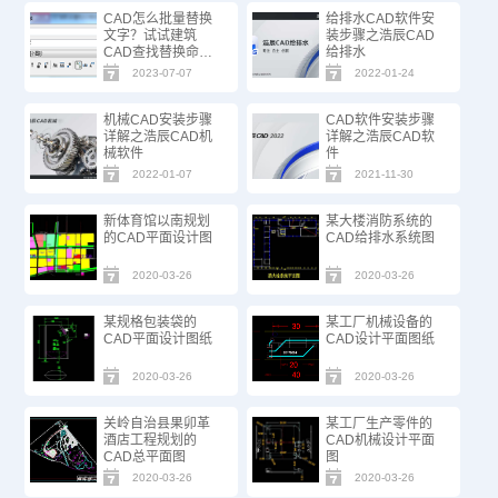
CAD怎么批量替换
给排水CAD软件安
文字？试试建筑
装步骤之浩辰CAD
CAD查找替换命
给排水
令！
2023-07-07
2022-01-24
机械CAD安装步骤
CAD软件安装步骤
详解之浩辰CAD机
详解之浩辰CAD软
械软件
件
2022-01-07
2021-11-30
新体育馆以南规划
某大楼消防系统的
的CAD平面设计图
CAD给排水系统图
2020-03-26
2020-03-26
某规格包装袋的
某工厂机械设备的
CAD平面设计图纸
CAD设计平面图纸
2020-03-26
2020-03-26
关岭自治县果卯革
某工厂生产零件的
酒店工程规划的
CAD机械设计平面
CAD总平面图
图
2020-03-26
2020-03-26