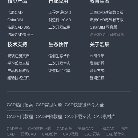
核心产品
行业应用
教育生态
浩辰CAD
工程建设CAD
浩辰CAD建筑教育版
GstarBIM
制造行业CAD
浩辰CAD电气教育版
浩辰CAD 365
二次开发应用
GstarBIM 教育版
浩辰CAD看图王
浩辰3D Cloud教育版
技术支持
生态伙伴
关于浩辰
安装注册文档
信创生态伙伴
公司介绍
学习帮助文档
二次开发生态
发展历程
产品视频教程
渠道伙伴招募
联系方式
经验技巧资讯
新闻资讯
CAD热门搜索
CAD常见问题
CAD快捷键命令大全
CAD入门教程
CAD进阶教程
CAD下载安装
CAD素材库
CAD制图
CAD软件下载
CAD正版
免费CAD
下载CAD
国产
CAD
建筑CAD
CAD设计
CAD教程
CAD安装
CAD是什么