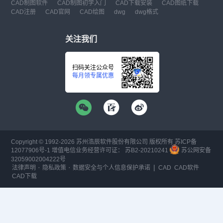
CAD制图软件
CAD制图初学入门
CAD下载安装
CAD图纸下载
CAD注册
CAD官网
CAD绘图
dwg
dwg格式
关注我们
扫码关注公众号
每月领专属优惠
Copyright © 1992-
2026
苏州浩辰软件股份有限公司 版权所有
苏ICP备
12077906号-1
增值电信业务经营许可证：
苏B2-20210241
苏公网安备
32059002004222号
·
·
|
法律声明
隐私政策
数据安全与个人信息保护承诺
CAD
CAD软件
CAD下载